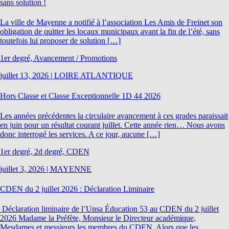
sans solution !
La ville de Mayenne a notifié à l’association Les Amis de Freinet son
obligation de quitter les locaux municipaux avant la fin de l’été, sans
toutefois lui proposer de solution […]
1er degré, Avancement / Promotions
juillet 13, 2026
|
LOIRE ATLANTIQUE
Hors Classe et Classe Exceptionnelle 1D 44 2026
Les années précédentes la circulaire avancement à ces grades paraissait
en juin pour un résultat courant juillet. Cette année rien… Nous avons
donc interrogé les services. A ce jour, aucune […]
1er degré, 2d degré, CDEN
juillet 3, 2026
|
MAYENNE
CDEN du 2 juillet 2026 : Déclaration Liminaire
Déclaration liminaire de l’Unsa Éducation 53 au CDEN du 2 juillet
2026 Madame la Préfète, Monsieur le Directeur académique,
Mesdames et messieurs les membres du CDEN, Alors que les