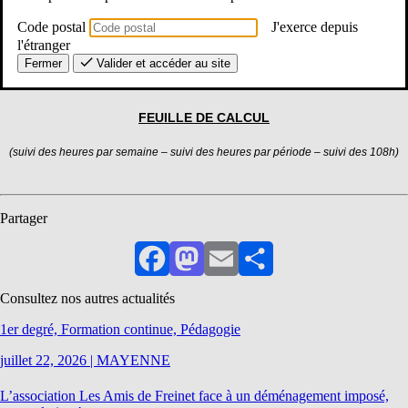
Code postal
J'exerce depuis
Le SE-Unsa met à votre disposition un outil de suivi des heures afin
l'étranger
de connaître vos heures à récupérer
Fermer
Valider et accéder au site
FEUILLE DE CALCUL
(suivi des heures par semaine – suivi des heures par période – suivi des 108h)
Partager
Facebook
Mastodon
Email
Partager
Consultez nos autres actualités
1er degré, Formation continue, Pédagogie
juillet 22, 2026
|
MAYENNE
L’association Les Amis de Freinet face à un déménagement imposé,