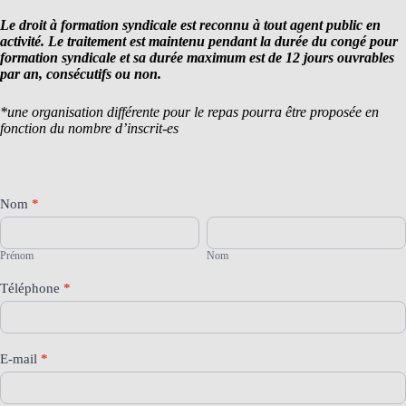
Le droit à formation syndicale est reconnu à tout agent public en
activité. Le traitement est maintenu pendant la durée du congé pour
formation syndicale et sa durée maximum est de 12 jours ouvrables
par an, consécutifs ou non.
*une organisation différente pour le repas pourra être proposée en
fonction du nombre d’inscrit-es
Inscription
Nom
*
stage
Prénom
Nom
intelligence
artificielle
Prénom
Nom
Téléphone
*
E-mail
*