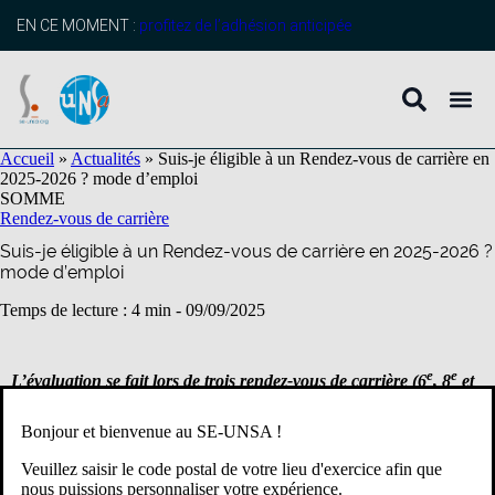
contenu
principal
EN CE MOMENT :
profitez de l’adhésion anticipée
Accueil
»
Actualités
»
Suis-je éligible à un Rendez-vous de carrière en
2025-2026 ? mode d’emploi
SOMME
Rendez-vous de carrière
Suis-je éligible à un Rendez-vous de carrière en 2025-2026 ?
mode d’emploi
Temps de lecture : 4 min -
09/09/2025
e
e
L’évaluation se fait lors de trois rendez-vous de carrière (6
, 8
et
e
9
échelons) dont les conclusions impacteront l’avancement des
échelons 7 et 9 ainsi que l’accès à la hors-classe.
Bonjour et bienvenue au SE-UNSA !
Ils doivent être des moments d’échange sur les compétences
Veuillez saisir le code postal de votre lieu d'exercice afin que
acquises, sur la formation et sur les perspectives d’évolution
nous puissions personnaliser votre expérience.