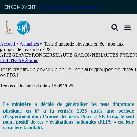
contenu
principal
EN CE MOMENT :
profitez de l’adhésion anticipée
Accueil
»
Actualités
»
Tests d’aptitude physique en 6e : non aux
groupes de niveau en EPS !
ARIEGE
AVEYRON
GERS
HAUTE GARONNE
HAUTES PYREN
Prof d'EPS
Réforme
Tests d’aptitude physique en 6e : non aux groupes de niveau
en EPS !
Temps de lecture : 4 min -
15/09/2025
Le ministère a décidé de généraliser les tests d’aptitude
e
physique en 6
à la rentrée 2025 après une période
d’expérimentation l’année dernière. Pour le SE-Unsa, le seul
point positif de ces « évaluations nationales d’EPS » est leur
caractère facultatif.