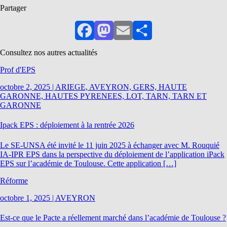
Partager
Facebook
Mastodon
Email
Partager
Consultez nos autres actualités
Prof d'EPS
octobre 2, 2025
|
ARIEGE, AVEYRON, GERS, HAUTE
GARONNE, HAUTES PYRENEES, LOT, TARN, TARN ET
GARONNE
Ipack EPS : déploiement à la rentrée 2026
Le SE-UNSA été invité le 11 juin 2025 à échanger avec M. Rouquié
IA-IPR EPS dans la perspective du déploiement de l’application iPack
EPS sur l’académie de Toulouse. Cette application […]
Réforme
octobre 1, 2025
|
AVEYRON
Est-ce que le Pacte a réellement marché dans l’académie de Toulouse ?