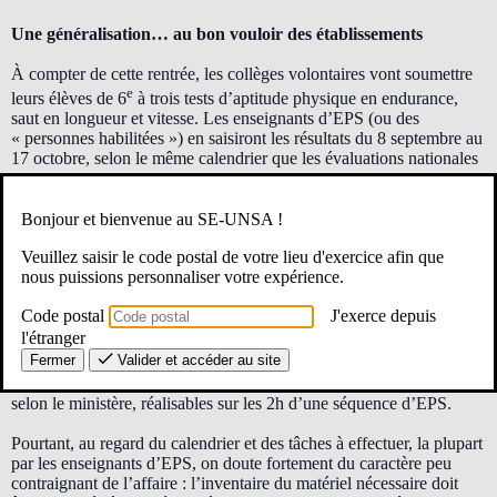
Une généralisation… au bon vouloir des établissements
À compter de cette rentrée, les collèges volontaires vont soumettre
e
leurs élèves de 6
à trois tests d’aptitude physique en endurance,
saut en longueur et vitesse. Les enseignants d’EPS (ou des
« personnes habilitées ») en saisiront les résultats du 8 septembre au
17 octobre, selon le même calendrier que les évaluations nationales
e
e
e
de français et de mathématiques en 6
, 5
et 4
qui, elles, sont
obligatoires.
Bonjour et bienvenue au SE-UNSA !
Cette généralisation fait suite à une expérimentation réalisée en
Veuillez saisir le code postal de votre lieu d'exercice afin que
2024, elle-même pensée comme une réponse à l’une des
priorités
nous puissions personnaliser votre expérience.
politiques du gouvernement
(PPG), en lien avec les 30 minutes
d’APQ dans le premier degré.
Code postal
J'exerce depuis
l'étranger
Des évaluations peu contraignantes… en théorie
Fermer
Valider et accéder au site
Conçues pour nécessiter peu d’espace et peu de matériel, elles sont,
selon le ministère, réalisables sur les 2h d’une séquence d’EPS.
Pourtant, au regard du calendrier et des tâches à effectuer, la plupart
par les enseignants d’EPS, on doute fortement du caractère peu
contraignant de l’affaire : l’inventaire du matériel nécessaire doit