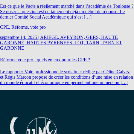
Est-ce que le Pacte a réellement marché dans l’académie de Toulouse ?
Se poser la question est certainement déjà un début de réponse. Le
dernier Comité Social Académique qui s’est […]
CPE, Réforme, voie pro
septembre 14, 2025
|
ARIEGE, AVEYRON, GERS, HAUTE
GARONNE, HAUTES PYRENEES, LOT, TARN, TARN ET
GARONNE
Réforme voie pro : quels enjeux pour les CPE ?
Le rapport « Voie professionnelle scolaire » rédigé par Céline Calvez
et Régis Marcon propose de créer les conditions d’une mise en relation
du monde éducatif et économique en permettant une immersion […]