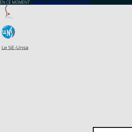
contenu
EN CE MOMENT :
profitez de l’adhésion anticipée
principal
Le SE-Unsa