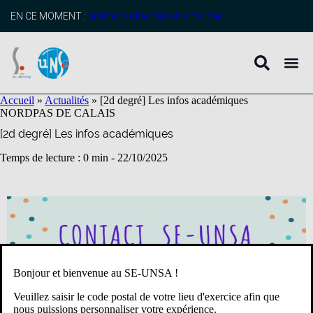
contenu
principal
EN CE MOMENT :
profitez de l’adhésion anticipée
Accueil
»
Actualités
»
[2d degré] Les infos académiques
NORD
PAS DE CALAIS
[2d degré] Les infos académiques
Temps de lecture : 0 min -
22/10/2025
Bonjour et bienvenue au SE-UNSA !
Veuillez saisir le code postal de votre lieu d'exercice afin que
nous puissions personnaliser votre expérience.