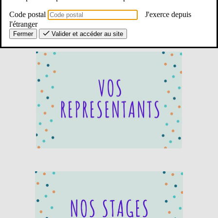
Code postal
J'exerce depuis
l'étranger
Fermer
Valider et accéder au site