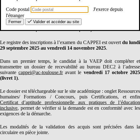
maîtres agréés ou maîtres délégués employés par contrat à durée
Code postal
J'exerce depuis
indéterminée des établissements privés sous contrat.
l'étranger
Fermer
Valider et accéder au site
Les modalités d’inscription et la structure de l’examen sont détaillées
dans la circulaire que vous trouverez en pièce jointe.
Le registre des inscriptions à l’examen du CAPPEI est ouvert
du lund
29 septembre 2025 au vendredi 14 novembre 2025
.
Dans un premier temps, le candidat à la VAEP doit compléter et
transmettre un dossier de recevabilité au bureau DEC2 à l’adresse
suivante
cappei@ac-toulouse.fr
avant le
vendredi 17 octobre 202
(livret 1)
.
Le dossier est téléchargeable sur le site académique : onglet Ressources
humaines/ Formations / Concours, puis Certifications, et enfin
Certificat d’aptitude professionnelle aux pratiques de l’éducation
inclusive
, permet de vérifier si la demande est en conformité avec les
exigences de la démarche.
Les modalités de la validation des acquis sont précisées dans la
circulaire en pièce jointe.