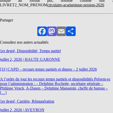
unique au format pdf, nommé comme suit :
LIVRET2_NOM_PRENOM
circulaire-acadamique-session-2026
Partager
Facebook
Mastodon
Email
Partager
Consultez nos autres actualités
1er degré, Disponibilité, Temps partiel
juillet 2, 2026
|
HAUTE GARONNE
[31] CAPD – recours temps partiels et dispos – 2 juillet 2026
A l’ordre du jour les recours temps partiels et disponibilités Présent-es
pour l’administration : – Delphine Rochette, secrétaire générale –
Philippe Venck, A-Dasen – Delphine Magagnin, cheffe de bureau –
[…]
1er degré, Carrière, Rémunération
juillet 2, 2026
|
AVEYRON