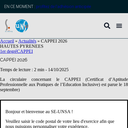
contenu
principal
EN CE MOMENT :
profitez de l’adhésion anticipée
Accueil
»
Actualités
»
CAPPEI 2026
HAUTES PYRENEES
1er degré
CAPPEI
CAPPEI 2026
Temps de lecture : 2 min -
14/10/2025
La circulaire concernant le CAPPEI (Certificat d’Aptitude
Professionnelle aux Pratiques de l’Education Inclusive) est parue le 18
septembre)
Le CAPPEI est accessible par voie d’examen par la voie de validation
des acquis de l’expérience professionnelle (VAEP) sous conditions
Bonjour et bienvenue au SE-UNSA !
(cinq ans d’exercice en tant qu’enseignant dont trois ans à temps
complet dans l’enseignement adapté) aux professeurs du premier degré
Veuillez saisir le code postal de votre lieu d'exercice afin que
ou du second degré de l’enseignement public, titulaires et contractuels
nous puissions personnaliser votre expérience.
employés par contrat à durée indéterminée, ou les maîtres contractuels,