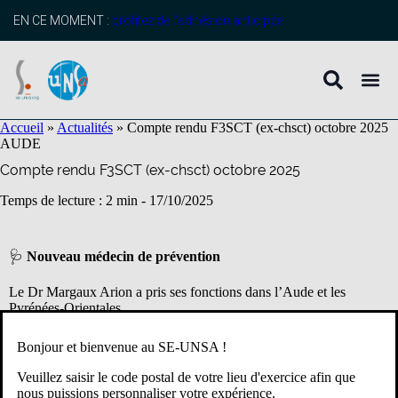
contenu
principal
EN CE MOMENT :
profitez de l’adhésion anticipée
Accueil
»
Actualités
»
Compte rendu F3SCT (ex-chsct) octobre 2025
AUDE
Compte rendu F3SCT (ex-chsct) octobre 2025
Temps de lecture : 2 min -
17/10/2025
🩺
Nouveau médecin de prévention
Le Dr Margaux Arion a pris ses fonctions dans l’Aude et les
Pyrénées-Orientales.
Bonjour et bienvenue au SE-UNSA !
🏫
Préconisations suite aux visites d’écoles
Veuillez saisir le code postal de votre lieu d'exercice afin que
Écoles visitées
: Thézan, Escales, Douzens, Laure-Minervois.
nous puissions personnaliser votre expérience.