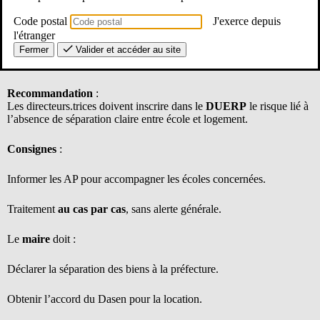
Le conseiller de prévention académique adjoint a alerté sur la mise
en location d’anciens logements de fonction accessibles par les
Code postal
J'exerce depuis
locaux scolaires, posant problème au regard du plan Vigipirate.
l'étranger
Fermer
Valider et accéder au site
L’Unsa Education demande la conduite à tenir dans cette situation.
Recommandation
:
Les directeurs.trices doivent inscrire dans le
DUERP
le risque lié à
l’absence de séparation claire entre école et logement.
Consignes
:
Informer les AP pour accompagner les écoles concernées.
Traitement
au cas par cas
, sans alerte générale.
Le
maire
doit :
Déclarer la séparation des biens à la préfecture.
Obtenir l’accord du Dasen pour la location.