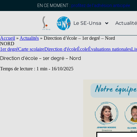
contenu
principal
EN CE MOMENT :
profitez de l’adhésion anticipée
Le SE-Unsa
Actualit
Accueil
»
Actualités
»
Direction d’école – 1er degré – Nord
NORD
1er degré
Carte scolaire
Direction d'école
École
Évaluations nationales
Lis
Direction d’école – 1er degré – Nord
Temps de lecture : 1 min -
16/10/2025