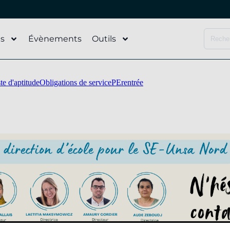
és
Évènements
Outils
te d'aptitude
Obligations de service
PE
rentrée