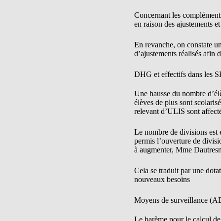
Concernant les compléments 
en raison des ajustements e
En revanche, on constate un
d’ajustements réalisés afin 
DHG et effectifs dans les 
Une hausse du nombre d’élève
élèves de plus sont scolaris
relevant d’ULIS sont affec
Le nombre de divisions est é
permis l’ouverture de divisio
à augmenter, Mme Dautresme 
Cela se traduit par une dot
nouveaux besoins
Moyens de surveillance (A
Le barème pour le calcul de 