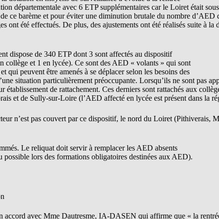
tation départementale avec 6 ETP supplémentaires car le Loiret était sous
de ce barème et pour éviter une diminution brutale du nombre d’AED da
es ont été effectués. De plus, des ajustements ont été réalisés suite à l
ent dispose de 340 ETP dont 3 sont affectés au dispositif
 en collège et 1 en lycée). Ce sont des AED « volants » qui sont
 et qui peuvent être amenés à se déplacer selon les besoins des
’une situation particulièrement préoccupante. Lorsqu’ils ne sont pas appe
ur établissement de rattachement. Ces derniers sont rattachés aux collèg
ais et de Sully-sur-Loire (l’AED affecté en lycée est présent dans la r
eur n’est pas couvert par ce dispositif, le nord du Loiret (Pithiverais, 
més. Le reliquat doit servir à remplacer les AED absents
u possible lors des formations obligatoires destinées aux AED).
on
n accord avec Mme Dautresme, IA-DASEN qui affirme que « la rentrée