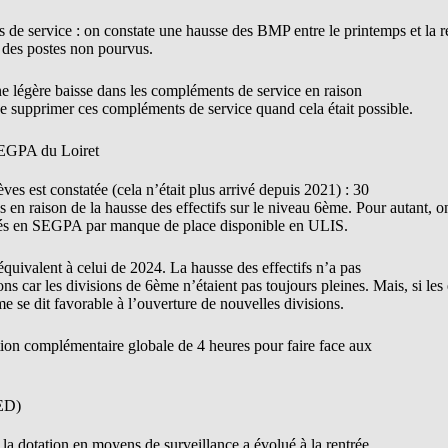
de service : on constate une hausse des BMP entre le printemps et la r
t des postes non pourvus.
e légère baisse dans les compléments de service en raison
de supprimer ces compléments de service quand cela était possible.
SEGPA du Loiret
s est constatée (cela n’était plus arrivé depuis 2021) : 30
és en raison de la hausse des effectifs sur le niveau 6ème. Pour autant, 
tés en SEGPA par manque de place disponible en ULIS.
quivalent à celui de 2024. La hausse des effectifs n’a pas
ns car les divisions de 6ème n’étaient pas toujours pleines. Mais, si les 
se dit favorable à l’ouverture de nouvelles divisions.
ation complémentaire globale de 4 heures pour faire face aux
ED)
la dotation en moyens de surveillance a évolué à la rentrée