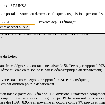
SEN du Loiret (Directrice Académique) , la rentrée s’est globalement
venue au SE-UNSA !
 code postal de votre lieu d'exercice afin que nous puissions personnalise
core des manques : aucun poste ne reste vacant mais des BMP le sont touj
t en Arts Plastiques car les viviers de remplacement sont épuisés. Cela 
J'exerce depuis l'étranger
SDEN réfléchit à flécher des postes en postes POP dans les établissemen
der et accéder au site
lus attractifs.
des élèves de 3ème non affectés mais cela s’est amélioré. Peu
r.
es du Loiret
dans les collèges : on constate une baisse de 56 élèves par rapport à 20
x 6ème et 5ème en raison de la baisse démographique du département)
ouvertes dans les collèges par rapport à 2024. Par conséquent,
èves par division pour le département
ion initiale (mars 2025) était de 1176 divisions. Finalement, compte-te
compte 1195 divisions, ce qui signifie que 19 divisions ont été ouvertes d
 baisse des HSA : 8,95% en moyenne en octobre contre 9% prévus en ma