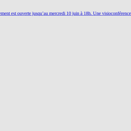
utement est ouverte jusqu’au mercredi 10 juin à 18h. Une visioconférence