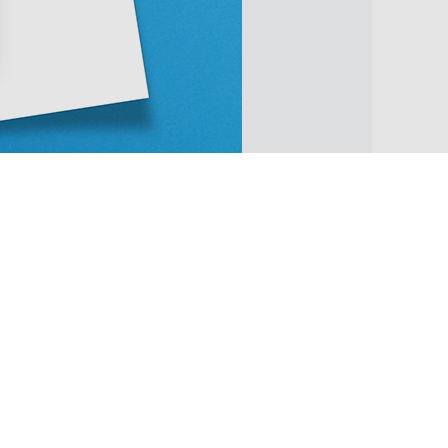
académie. Si vous êtes : titulaire du Diplôme de Directeur d’Établiss
tir d’octobre !