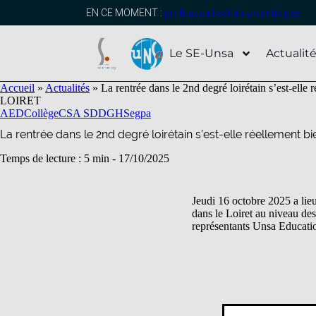
contenu
principal
EN CE MOMENT :
profitez de l’adhésion anticipée
Le SE-Unsa
Actualit
Accueil
»
Actualités
»
La rentrée dans le 2nd degré loirétain s’est-elle 
LOIRET
AED
Collège
CSA SD
DGH
Segpa
La rentrée dans le 2nd degré loirétain s’est-elle réellement b
Temps de lecture : 5 min -
17/10/2025
Jeudi 16 octobre 2025 a lie
dans le Loiret au niveau de
représentants Unsa Educatio