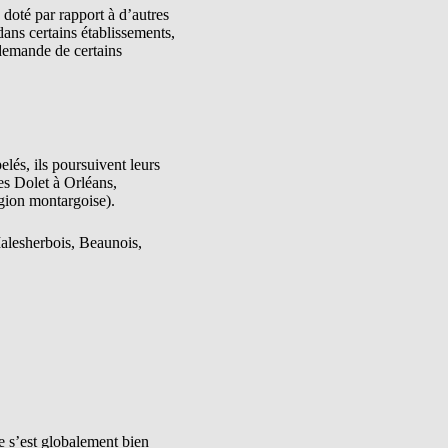
 doté par rapport à d’autres
ns certains établissements,
a demande de certains
lés, ils poursuivent leurs
es Dolet à Orléans,
égion montargoise).
Malesherbois, Beaunois,
 s’est globalement bien