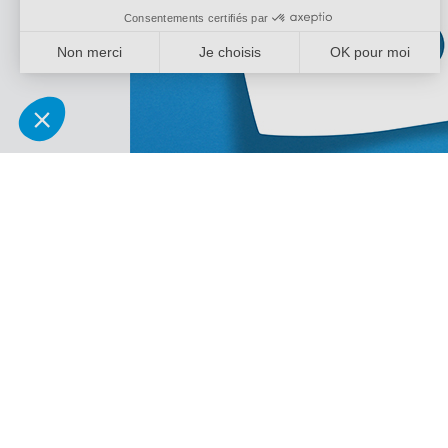
1er degré, 2d degré, Collège
mai 12, 2026
|
LOIRET
Postes à pourvoir de directeurs adjoints de SEGPA
15 postes de directeurs adjoints de SEGPA sont à pourvoir sur notre 
1er degré, 2d degré, Adhésion
mai 11, 2026
|
EURE ET LOIR
Adhésion anticipée : adhérez dès maintenant au tarif actuel, payez à par