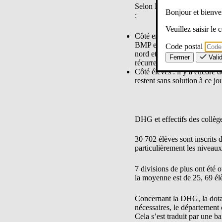
Selon Mme Dautresme, la DA
Bonjour et bien
:
Veuillez saisir le
Côté enseignants : il y a en
BMP en Education Musicale e
Code postal
nord et est du Loiret. La D
Fermer
Vali
récurrent afin de les rendre p
Côté élèves : il y a encore 
restent sans solution à ce jou
DHG et effectifs des collèg
30 702 élèves sont inscrits 
particulièrement les niveau
7 divisions de plus ont été 
la moyenne est de 25, 69 él
Concernant la DHG, la dotat
nécessaires, le département 
Cela s’est traduit par une