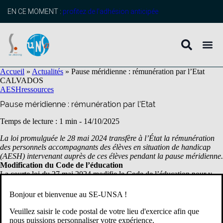
contenu
principal
EN CE MOMENT :
profitez de l’adhésion anticipée
Accueil
»
Actualités
»
Pause méridienne : rémunération par l’Etat
CALVADOS
AESH
ressources
Pause méridienne : rémunération par l’Etat
Temps de lecture : 1 min -
14/10/2025
La loi promulguée le 28 mai 2024 transfère à l’État la rémunération
des personnels accompagnants des élèves en situation de handicap
(AESH) intervenant auprès de ces élèves pendant la pause méridienne.
Modification du Code de l’éducation
La courte loi du 27 mai 2024 modifie le Code de l’éducation pour y
inscrire la prise en charge financière par l’État des AESH lorsqu’ils
accompagnent des enfants en situation de handicap durant le temps
Bonjour et bienvenue au SE-UNSA !
scolaire et la pause méridienneà compter de la rentrée 2024.
Veuillez saisir le code postal de votre lieu d'exercice afin que
nous puissions personnaliser votre expérience.