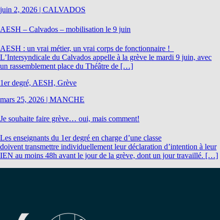
juin 2, 2026
|
CALVADOS
AESH – Calvados – mobilisation le 9 juin
AESH : un vrai métier, un vrai corps de fonctionnaire !
L’Intersyndicale du Calvados appelle à la grève le mardi 9 juin, avec
un rassemblement place du Théâtre de […]
1er degré, AESH, Grève
mars 25, 2026
|
MANCHE
Je souhaite faire grève… oui, mais comment!
Les enseignants du 1er degré en charge d’une classe
doivent transmettre individuellement leur déclaration d’intention à leur
IEN au moins 48h avant le jour de la grève, dont un jour travaillé. […]