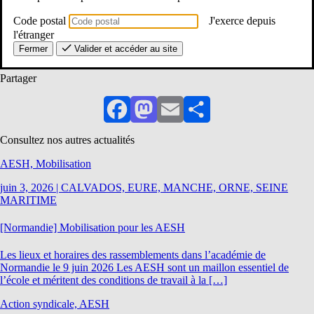
Code postal
J'exerce depuis
Dans les 18 mois, le gouvernement devra présenter un rapport sur la
l'étranger
situation des AESH et sur le nombre des élèves bénéficiaires ou non de
cet accompagnement.
Fermer
Valider et accéder au site
Partager
Facebook
Mastodon
Email
Partager
Consultez nos autres actualités
AESH, Mobilisation
juin 3, 2026
|
CALVADOS, EURE, MANCHE, ORNE, SEINE
MARITIME
[Normandie] Mobilisation pour les AESH
Les lieux et horaires des rassemblements dans l’académie de
Normandie le 9 juin 2026 Les AESH sont un maillon essentiel de
l’école et méritent des conditions de travail à la […]
Action syndicale, AESH