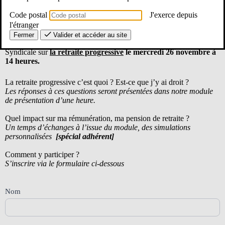
Code postal
J'exerce depuis
l'étranger
La retraite progressive, un aménagement de fin de carrière !
Fermer
Valider et accéder au site
Le SE-Unsa des Landes organise une Réunion d’Information
Syndicale sur
la retraite progressive
le mercredi 26 novembre à
14 heures.
La retraite progressive c’est quoi ? Est-ce que j’y ai droit ?
Les réponses à ces questions seront présentées dans notre module
de présentation d’une heure.
Quel impact sur ma rémunération, ma pension de retraite ?
Un temps d’échanges à l’issue du module, des simulations
personnalisées
[spécial adhérent]
Comment y participer ?
S’inscrire via le formulaire ci-dessous
Form_RIS_SE40
Nom