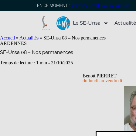
contenu
principal
EN CE MOMENT :
profitez de l’adhésion anticipée
Le SE-Unsa
Actualit
Accueil
»
Actualités
»
SE-Unsa 08 – Nos permanences
ARDENNES
SE-Unsa 08 – Nos permanences
Temps de lecture : 1 min -
21/10/2025
Benoît PIERRET
du lundi au vendredi