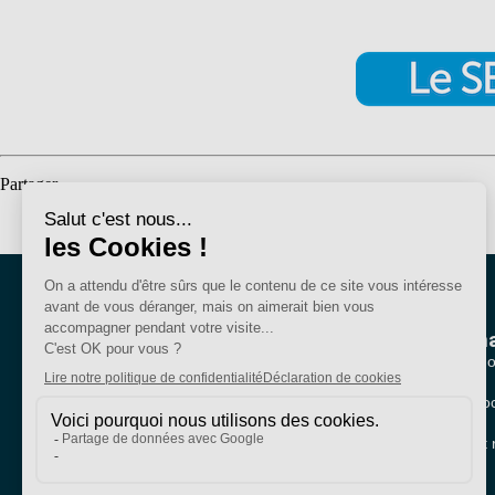
Partager
Nous conna
Qui sommes-no
Nos sections lo
Bien plus qu'un
Partenariats et 
syndicat