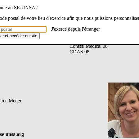
mail :
secretaire-section.08@se-u
venue au SE-UNSA !
 code postal de votre lieu d'exercice afin que nous puissions personnalise
Instances :
CAPD
J'exerce depuis l'étranger
CSA-SD 08
FSSSCT 08
der et accéder au site
CDEN 08
Conseil Médical 08
CDAS 08
trée Métier
se-unsa.org