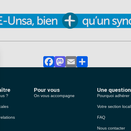
Facebook
Mastodon
Email
Partager
ître
Pour vous
Une question
us ?
On vous accompagne
Pourquoi adhérer
cales
Votre section loca
relations
FAQ
Nous contacter