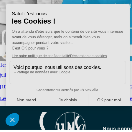
1er degré, Accompagnement, Avancement / Promotions
juillet 17, 2026
|
AISNE
[1D 02] Tableaux d’avancement Hors classe et Classe Exceptionnelle 
Les tableaux d’avancement à la hors-classe et à la classe exceptionnelle
Nous conna