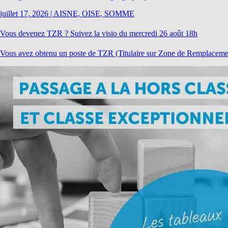
juillet 17, 2026
|
AISNE, OISE, SOMME
Vous devenez TZR ? Suivez la visio du mercredi 26 août 18h
Vous avez obtenu un poste de TZR (Titulaire sur Zone de Remplacement