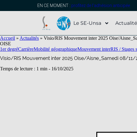
contenu
principal
EN CE MOMENT :
profitez de l’adhésion anticipée
Le SE-Unsa
Actualit
Accueil
»
Actualités
»
Visio/RIS Mouvement inter 2025 Oise/Aisne_Sa
OISE
1er degré
Carrière
Mobilité géographique
Mouvement inter
RIS / Stages 
Visio/RIS Mouvement inter 2025 Oise/Aisne_Samedi 08/11/2
Temps de lecture : 1 min -
16/10/2025