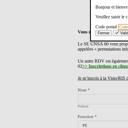
Bonjour et bien
Veuillez saisir le
Code postal
Vous souhaitez changer de
Fermer
Vali
Le SE UNSA 60 vous propose
appelées « permutations inf
Un autre RDV est égalemen
02
>> Inscriptions en cliq
Je m’inscris à la Visio/RIS
Visio/RIS
Nom
*
Mouvement
Prénom
inter
2025
Prénom
Oise_Samedi
08/11/25
Fonction
*
à
10h00