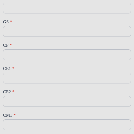
GS
*
CP
*
CE1
*
CE2
*
CM1
*