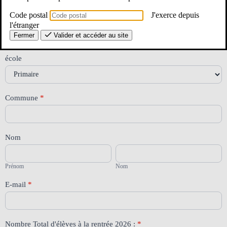
Code postal
J'exerce depuis
53
Nom de l'école
l'étranger
-
Fermer
Valider et accéder au site
Carte
scolaire
-
école
rentrée
2026
Commune
*
Nom
Prénom
Nom
Prénom
Nom
E-mail
*
Nombre Total d'élèves à la rentrée 2026 :
*