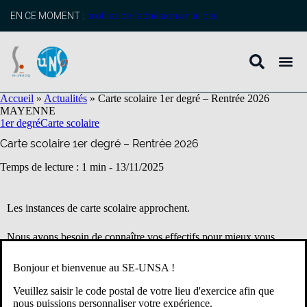
contenu
principal
EN CE MOMENT :
profitez de l’adhésion anticipée
Accueil
»
Actualités
»
Carte scolaire 1er degré – Rentrée 2026
MAYENNE
1er degré
Carte scolaire
Carte scolaire 1er degré – Rentrée 2026
Temps de lecture : 1 min -
13/11/2025
Les instances de carte scolaire approchent.
Nous avons besoin de connaître vos effectifs pour mieux vous
défendre. Remplissez le formulaire que nous mettons à votre
disposition.
Bonjour et bienvenue au SE-UNSA !
On compte sur vous !
Veuillez saisir le code postal de votre lieu d'exercice afin que
nous puissions personnaliser votre expérience.