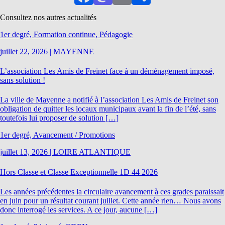
Facebook
Mastodon
Email
Partager
Consultez nos autres actualités
1er degré, Formation continue, Pédagogie
juillet 22, 2026
|
MAYENNE
L’association Les Amis de Freinet face à un déménagement imposé,
sans solution !
La ville de Mayenne a notifié à l’association Les Amis de Freinet son
obligation de quitter les locaux municipaux avant la fin de l’été, sans
toutefois lui proposer de solution […]
1er degré, Avancement / Promotions
juillet 13, 2026
|
LOIRE ATLANTIQUE
Hors Classe et Classe Exceptionnelle 1D 44 2026
Les années précédentes la circulaire avancement à ces grades paraissait
en juin pour un résultat courant juillet. Cette année rien… Nous avons
donc interrogé les services. A ce jour, aucune […]