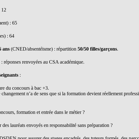
: 12
ent) : 65
es) : 64
6 ans
(CNED/absentéisme) : répartition
50/50 filles/garçons
.
: réponses renvoyées au CSA académique.
seignants
:
ure du concours à bac +3.
changement n’a de sens que si la formation devient réellement profess
ncours, formation et entrée dans le métier ?
r des lauréats envoyés en responsabilité sans préparation ?
DSDEN pour assurer des stages encadrés, des tuteurs formés, des parcou