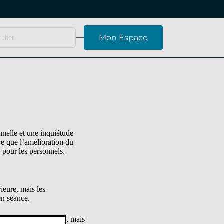
Mon Espace
nnelle et une inquiétude
re que l’amélioration du
s pour les personnels.
ieure, mais les
en séance.
 28 élèves par classe), mais