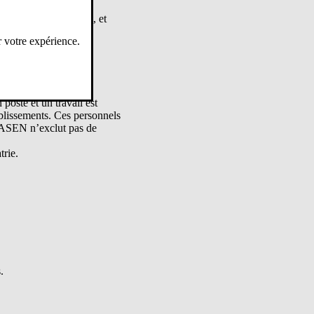
tions d’enseignement
, et
r votre expérience.
ompatibles avec leur
ativité des familles.
poste et un travail est
blissements. Ces personnels
 DASEN n’exclut pas de
trie.
.