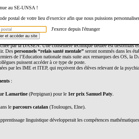
 second degré n’est pas encore touché, mais doit s’y préparer.
venue au SE-UNSA !
que cette baisse doit être une
opportunité pour améliorer les condi
e les moyens.
 code postal de votre lieu d'exercice afin que nous puissions personnalise
ts
: des parents demandent que les réunions se tiennent à des horaires c
J'exerce depuis l'étranger
à l’autonomie des EPLE, tout en leur demandant d’assurer la représent
der et accéder au site
ffichée par la DASEN. Une conseillère technique dédiée est désormais en 
ir. Des
personnels “relais santé mentale”
seront nommés dans les éta
infirmiers de l’Education nationale mais suite aux remarques des OS, la
collègues puissent accéder à ce type de poste.
es par les IME et ITEP, qui reçoivent des élèves relevant de la psychia
ments
:
ur Lamartine
(Perpignan) pour le
1er prix Samuel Paty
.
dans le
parcours catalan
(Toulouges, Elne).
rentissage linguistique développerait les compétences mathématiques