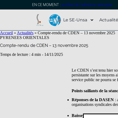
contenu
principal
EN CE MOMENT :
profitez de l’adhésion anticipée
Le SE-Unsa
Actualit
Accueil
»
Actualités
»
Compte-rendu de CDEN – 13 novembre 2025
PYRENEES ORIENTALES
Compte-rendu de CDEN – 13 novembre 2025
Temps de lecture : 4 min -
14/11/2025
Le CDEN s’est tenu hier soir
persistante sur les moyens 
service public ne pourra se 
Points saillants de la séan
Réponses de la DASEN
: 
organisations syndicales de
Baisse démographique
: r