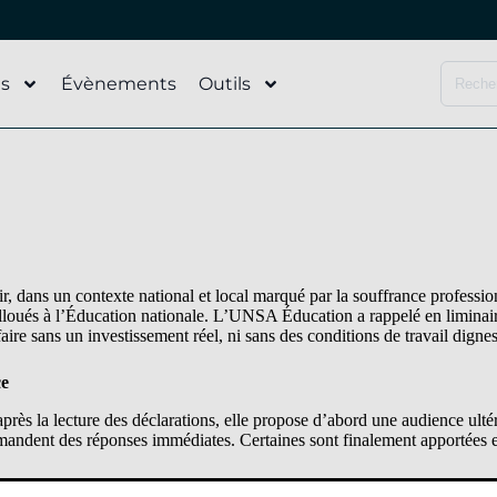
és
Évènements
Outils
, dans un contexte national et local marqué par la souffrance professio
alloués à l’Éducation nationale. L’UNSA Éducation a rappelé en liminai
faire sans un investissement réel, ni sans des conditions de travail digne
ce
après la lecture des déclarations, elle propose d’abord une audience ultér
mandent des réponses immédiates. Certaines sont finalement apportées 
éelle dans le département. Les écarts sont importants entre écoles (de 9 à