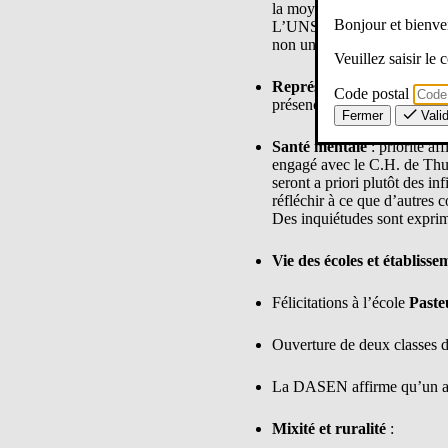
la moyenne reste à
21,5
. Le
Bonjour et bien
L’UNSA Éducation rappelle 
non un prétexte pour réduir
Veuillez saisir le
Représentation des paren
Code postal
présence. La DASEN renvoie 
Fermer
Vali
Santé mentale
: priorité a
engagé avec le C.H. de Thu
seront a priori plutôt des 
réfléchir à ce que d’autres 
Des inquiétudes sont exprimé
Vie des écoles et établisse
Félicitations à l’école
Paste
Ouverture de deux classes 
La DASEN affirme qu’un app
Mixité et ruralité
: