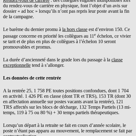
Rendez-vous de carrière
: des collègues éligibles indisponibles lors
du rendez-vous de carrière en physique, font l’objet d’un avis sur
dossier « ad hoc » lorsqu’ils n’ont pas repris leur poste avant la fin
de la campagne.
Le barème du dernier promu à
la hors classe
est d’environ 150. Ce
e
passage concerne en priorité les collègues au 11
échelon, ce vivier
se tarit et de plus en plus de collègues à l’échelon 10 seront
promouvables et promus.
La durée d’ancienneté dans le grade lors du passage à la
classe
exceptionnelle
tend à s’allonger.
Les données de cette rentrée
A la rentrée 25, 1 758 PE toutes positions confondues, dont 1 704
en activité. 1 426 PE en classe (dont TR et TRS), 153 TR (dont 30
en affectation annuelle sur postes vacants avant la rentrée), 121
TRS affectés sur les blocs de décharge, 132 Temps Partiels (13 mi-
temps, 119 à 75 ou 80 %) + 30 temps partiels thérapeutiques.
Lorsqu’un départ à la retraite se fait en cours d’année scolaire, le
poste n’étant pas apparu au mouvement, le remplacement se fait par