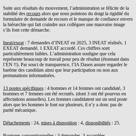
Suite aux résultats du mouvement, l’administration se félicite de la
stabilité des
recours
alors que nous pointons du doigt la rigidité du
formulaire de demande de recours et le manque de confiance envers
la hiérarchie qui fait craindre aux collègues une mauvaise image
s’ils font cette démarche.
Ineat/exeat
: 7 demandes d’INEAT en 2025, 3 INEAT réalisés. 1
EXEAT demandé, 1 EXEAT accordé. Ces chiffres sont
particulièrement faibles. L’administration souligne que cela
représente beaucoup de travail pour peu de résultat (étonnant dans
l’EN !!). Par souci de transparence, l’IA Dasen assure regarder le
barème des candidats ainsi que leur participation ou non aux
permutations informatisées.
13 postes spécifiques
: 4 hommes et 14 femmes ont candidaté, 3
hommes et 7 femmes ont été recrutés. (dont 3 ont été pourvus en
affectations annuelles). Les femmes candidatent sur un seul poste
alors que les hommes le font sur plusieurs, il n’y a donc pas de
parité mécanique.
Détachements
: 24,
mises à disposition
: 4,
disponibilités
: 25.
Ruptures conventionnelles
: 3 demandes, 3 accordées.