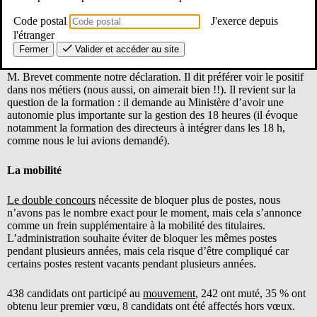
de la DIPER.
Code postal
J'exerce depuis
Nous débutons la séance par la lecture des déclarations
l'étranger
liminaires.
Fermer
Valider et accéder au site
M. Brevet commente notre déclaration. Il dit préférer voir le positif
dans nos métiers (nous aussi, on aimerait bien !!). Il revient sur la
question de la formation : il demande au Ministère d’avoir une
autonomie plus importante sur la gestion des 18 heures (il évoque
notamment la formation des directeurs à intégrer dans les 18 h,
comme nous le lui avions demandé).
La mobilité
Le double concours
nécessite de bloquer plus de postes, nous
n’avons pas le nombre exact pour le moment, mais cela s’annonce
comme un frein supplémentaire à la mobilité des titulaires.
L’administration souhaite éviter de bloquer les mêmes postes
pendant plusieurs années, mais cela risque d’être compliqué car
certains postes restent vacants pendant plusieurs années.
438 candidats ont participé au
mouvement
, 242 ont muté, 35 % ont
obtenu leur premier vœu, 8 candidats ont été affectés hors vœux.