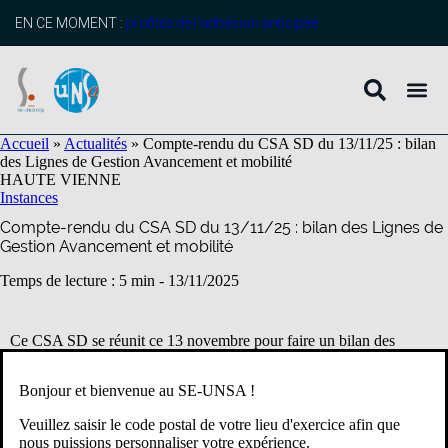
contenu
principal
EN CE MOMENT :
profitez de l’adhésion anticipée
Accueil
»
Actualités
»
Compte-rendu du CSA SD du 13/11/25 : bilan
des Lignes de Gestion Avancement et mobilité
HAUTE VIENNE
Instances
Compte-rendu du CSA SD du 13/11/25 : bilan des Lignes de
Gestion Avancement et mobilité
Temps de lecture : 5 min -
13/11/2025
Ce CSA SD se réunit ce 13 novembre pour faire un bilan des
Lignes de Gestions Mobilité et Avancement du département sur
2025.
Bonjour et bienvenue au SE-UNSA !
Il est présidé par M. Brevet, IA-DASEN, assisté de M. Maurange,
Veuillez saisir le code postal de votre lieu d'exercice afin que
IA-Adjoint, Mme Ruffinoni, Secrétaire Générale, M. Vaubourdolle,
nous puissions personnaliser votre expérience.