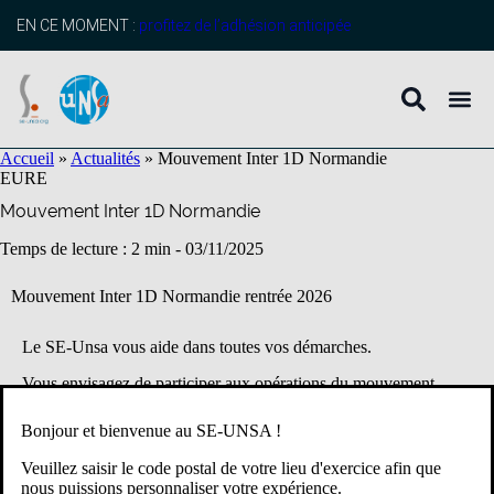
contenu
principal
EN CE MOMENT :
profitez de l’adhésion anticipée
Accueil
»
Actualités
»
Mouvement Inter 1D Normandie
EURE
Mouvement Inter 1D Normandie
Temps de lecture : 2 min -
03/11/2025
Mouvement Inter 1D Normandie rentrée 2026
Le SE-Unsa vous aide dans toutes vos démarches.
Vous envisagez de participer aux opérations du mouvement
2025 pour changer de département à la rentrée prochaine ?
Bonjour et bienvenue au SE-UNSA !
Les notes de service ministérielles définissant les règles et les
Veuillez saisir le code postal de votre lieu d'exercice afin que
modalités de participation au mouvement inter 2025 ont été
nous puissions personnaliser votre expérience.
publiées