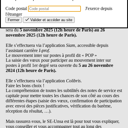
Code postal
J'exerce depuis
l'étranger
Le mouvement inter « classique »
Fermer
Valider et accéder au site
er
La saisie des vœux pour participer au mouvement inter 1
degré
sera du
5 novembre 2025 (12h heure de Paris) au 26
novembre 2025 (12h heure de Paris).
Elle s’effectuera via l’application
Siam
, accessible depuis
l’assistant carrière
I-prof
.
Le mouvement inter sur postes à profil dit « POP »
La saisie des vœux pour participer au mouvement inter sur
postes à profil 1er degré sera ouverte du
5 au 26 novembre
2024 (12h heure de Paris).
Elle s’effectuera via l’application
Colibris
.
Faire les bons choix !
La compréhension de toutes les subtilités des notes de service est
capitale pour mettre toutes les chances de son côté au cours des
différentes étapes (saisie des vœux, confirmation de participation
avec envoi des pièces justificatives, vérification du barème,
réception du résultat, …).
Mais rassurez-vous, le SE-Unsa est là pour tout vous expliquer,
vous conseiller et vous accompagner tout au long des