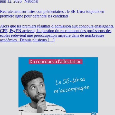
juin 12, 2026
|
National
Recrutement sur listes complémentaires : le SE-Unsa toujours en
première ligne pour défendre les candidats
Alors que les premiers résultats d’admission aux concours enseignants,
CPE, PsyEN arrivent, la question du recrutement des professeurs des
écoles redevient une préoccupation majeure dans de nombreuses
académies. Depuis plusieurs […]