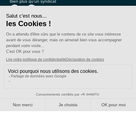
Bien plus qu'un syndicat
Nous connaître
Qui sommes-nous ?
Nos sections locales
Partenariats et relations
Pour vous
On vous accompagne
Une question ?
Pourquoi adhérer ?
Votre section locale
FAQ
Nous contacter
Votre espace
Accéder à mon compte
Adhérer au SE-UNSA