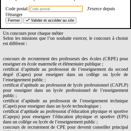
Après un classement entre les candidats sur la base des résultats aux
épreuves, un nombre prédéfini de lauréats est recruté en tant que
Code postal
J'exerce depuis
stagiaires.
l'étranger
Une fois l’année de stage déroulée et validée, la titularisation acte
Fermer
Valider et accéder au site
l’entrée dans le métier en tant que fonctionnaire titulaire de l’État.
Un concours pour chaque métier
Selon les missions que l’on souhaite exercer, le concours à choisir
est différent :
concours de recrutement des professeurs des écoles (CRPE) pour
enseigner en école maternelle et élémentaire publique ;
certificat d’aptitude au professorat de l’enseignement du second
degré (Capes) pour enseigner dans un collège ou lycée de
l’enseignement public ;
certificat d’aptitude au professorat de lycée professionnel (CAPLP)
pour enseigner dans un lycée professionnel de l’enseignement
public ;
certificat d’aptitude au professorat de l’enseignement technique
(Capet) pour enseigner dans un lycée technologique ;
certificat d’aptitude au professorat d’éducation physique et sportive
(Capeps) pour enseigner l’éducation physique et sportive (EPS)
dans un collège ou lycée de l’enseignement public ;
concours de recrutement de CPE pour devenir conseiller principal