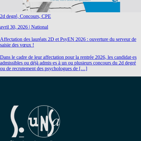
2d degré, Concours, CPE
avril 30, 2026
|
National
Affectation des lauréats 2D et PsyEN 2026 : ouverture du serveur de
saisie des vœux !
Dans le cadre de leur affectation pour la rentrée 2026, les candidat·es
admissibles ou déjà admis·es à un ou plusieurs concours du 2d degré
ou de recrutement des psychologues de […]