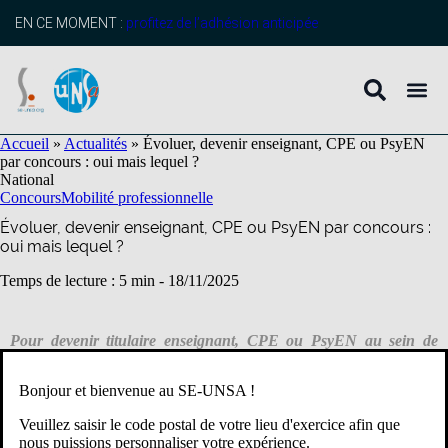
contenu
principal
EN CE MOMENT :
profitez de l’adhésion anticipée
Accueil
»
Actualités
»
Évoluer, devenir enseignant, CPE ou PsyEN
par concours : oui mais lequel ?
National
Concours
Mobilité professionnelle
Évoluer, devenir enseignant, CPE ou PsyEN par concours :
oui mais lequel ?
Temps de lecture : 5 min -
18/11/2025
Pour devenir titulaire enseignant, CPE ou PsyEN au sein de
l’enseignement public de l’Éducation nationale, il faut en premier
lieu s’inscrire à un ou plusieurs concours et se présenter à la
Bonjour et bienvenue au SE-UNSA !
totalité des épreuves. Le choix du concours diffère selon les
missions que l’on souhaite exercer, et/ou son parcours antérieurs.
Veuillez saisir le code postal de votre lieu d'exercice afin que
nous puissions personnaliser votre expérience.