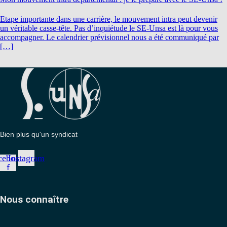
Etape importante dans une carrière, le mouvement intra peut devenir
un véritable casse-tête. Pas d’inquiétude le SE-Unsa est là pour vous
accompagner. Le calendrier prévisionnel nous a été communiqué par
[…]
Bien plus qu'un syndicat
cebook-
Instagram
f
Nous connaître