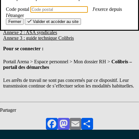
2025, pour une date postérieure à cette échéance, n’ont pas à
être redemandées via Colibris.
Code postal
J'exerce depuis
l'étranger
Circulaire
Fermer
Valider et accéder au site
Annexe 1 : cadre règlementaire
Annexe 2 : ASA syndicales
Annexe 3 : guide technique Colibris
Pour se connecter :
Portail Arena > Espace personnel > Mon dossier RH >
Colibris –
portail des démarches
Les arrêts de travail ne sont pas concernés par ce dispositif. Leur
transmission continue de s’effectuer selon les modalités habituelles.
Partager
Facebook
Mastodon
Email
Partager