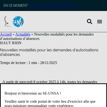
contenu
principal
EN CE MOMENT :
profitez de l’adhésion anticipée
Accueil
»
Actualités
»
Nouvelles modalités pour les demandes
d’autorisations d’absences
HAUT RHIN
Nouvelles modalités pour les demandes d’autorisations
d’absences
Temps de lecture : 1 min -
28/11/2025
A partir de mercredi 8 octobre 2025 à 14h, toutes les demandes
d’autorisation d’absence, y compris celles liées à la garde d’enfants
malades, devront obligatoirement être effectuées de manière
Bonjour et bienvenue au SE-UNSA !
dématérialisée via la plateforme Colibris.
Veuillez saisir le code postal de votre lieu d'exercice afin que
Les autorisations d’absence déjà accordées avant le 8 octobre
nous puissions personnaliser votre expérience.