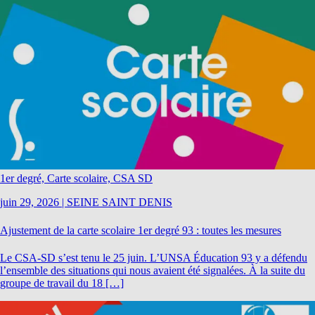
1er degré, Carte scolaire, CSA SD
juin 29, 2026
|
SEINE SAINT DENIS
Ajustement de la carte scolaire 1er degré 93 : toutes les mesures
Le CSA-SD s’est tenu le 25 juin. L’UNSA Éducation 93 y a défendu
l’ensemble des situations qui nous avaient été signalées. À la suite du
groupe de travail du 18 […]