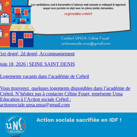
1er degré, 2d degré, Accompagnement
juin 18, 2026
|
SEINE SAINT DENIS
Logements vacants dans l’académie de Créteil
Vous trouverez quelques logements disponibles dans l’académie de
Créteil. N’hésitez pas à contacter Céline Fouet, représente Unsa
Education à l’Action sociale Créteil :
actionsociale.unsa.unsa@gmail.com