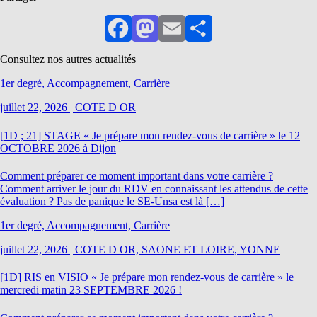
Facebook
Mastodon
Email
Partager
Consultez nos autres actualités
1er degré, Accompagnement, Carrière
juillet 22, 2026
|
COTE D OR
[1D ; 21] STAGE « Je prépare mon rendez-vous de carrière » le 12
OCTOBRE 2026 à Dijon
Comment préparer ce moment important dans votre carrière ?
Comment arriver le jour du RDV en connaissant les attendus de cette
évaluation ? Pas de panique le SE-Unsa est là […]
1er degré, Accompagnement, Carrière
juillet 22, 2026
|
COTE D OR, SAONE ET LOIRE, YONNE
[1D] RIS en VISIO « Je prépare mon rendez-vous de carrière » le
mercredi matin 23 SEPTEMBRE 2026 !