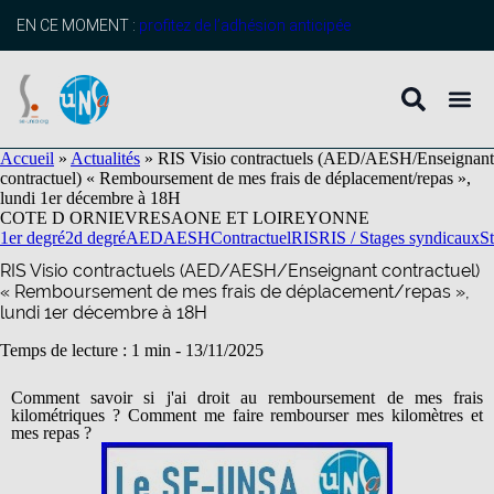
contenu
principal
EN CE MOMENT :
profitez de l’adhésion anticipée
Accueil
»
Actualités
»
RIS Visio contractuels (AED/AESH/Enseignant
contractuel) « Remboursement de mes frais de déplacement/repas »,
lundi 1er décembre à 18H
COTE D OR
NIEVRE
SAONE ET LOIRE
YONNE
1er degré
2d degré
AED
AESH
Contractuel
RIS
RIS / Stages syndicaux
S
RIS Visio contractuels (AED/AESH/Enseignant contractuel)
« Remboursement de mes frais de déplacement/repas »,
lundi 1er décembre à 18H
Temps de lecture : 1 min -
13/11/2025
Comment savoir si j'ai droit au remboursement de mes frais
kilométriques ? Comment me faire rembourser mes kilomètres et
mes repas ?