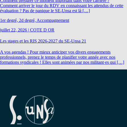
Comment préparer ce moment important dans votre carrière ?
Comment arriver le jour du RDV en connaissant les attendus de cette
évaluation ? Pas de panique le SE-Unsa est là […]
1er degré, 2d degré, Accompagnement
juillet 22, 2026
|
COTE D OR
Les stages et les RIS 2026-2027 du SE-Unsa 21
A vos agendas ! Pour mieux anticiper vos divers engagements
professionnels, prenez le temps de planifier votre année avec nos
formations syndicales ! Elles sont animées par nos militant·es qui […]