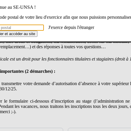
e stagiaire, T1, T2, T3 ou enseignant.e expérimenté.e qui n’a pas 
ur vous!
venue au SE-UNSA !
 code postal de votre lieu d'exercice afin que nous puissions personnalise
J'exerce depuis l'étranger
dredi 30 janvier 2026 à Toulon
dans nos locaux.
der et accéder au site
 mes droits et obligations, ma rémunération, zoom sur ma mobilité, d
, remplacement…) et des réponses à toutes vos questions…
le est un droit pour les fonctionnaires titulaires et stagiaires (droit à 
 importantes (2 démarches) :
: transmettre votre demande d’autorisation d’absence à votre supérieur 
 30/12/25.
 le formulaire ci-dessous d’inscription au stage (l’administration n
 Pendant les vacances, nous traitons les inscriptions tous les deux jours,
merci ;-).
Nom