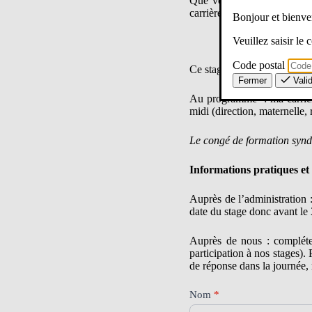
Que vous soyez enseignant.
carrière, ce stage est fait po
Bonjour et bien
Veuillez saisir le
Code postal
Ce stage se déroulera le
ven
Fermer
Vali
Au programme : ma carrière,
midi (direction, maternelle
Le congé de formation syndica
Informations pratiques et
Auprès de l’administration 
date du stage donc avant le
Auprès de nous : compléter
participation à nos stages).
de réponse dans la journée, 
83
Nom
*
–
Prénom