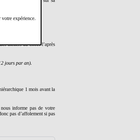
le temps de se poser sur sa
r votre expérience.
es ateliers au choix l’après
12 jours par an).
hiérarchique 1 mois avant la
e nous informe pas de votre
 donc pas d’affolement si pas