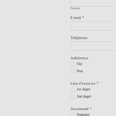
Stage
carrière
Prénom
E-mail
*
Téléphone
Adhérent.e
Oui
Non
Lieu d’exercice
*
1er degré
2nd degré
Ancienneté
*
Stagiaire