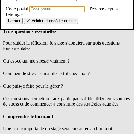
Le stage débutera par un moment d’accueil et de présentation. Les
participants découvriront les objectifs, le programme, et le cadre de
Code postal
J'exerce depuis
la formation, qui met l’accent sur la participation active et les
l'étranger
échanges.
Fermer
Valider et accéder au site
Trois questions essentielles
Pour guider la réflexion, le stage s’appuiera sur trois questions
fondamentales :
Qu’est-ce qui me stresse vraiment ?
Comment le stress se manifeste-t-il chez moi ?
Que puis-je faire pour le gérer ?
Ces questions permettront aux participants d’identifier leurs sources
de stress et de commencer à construire des stratégies adaptées.
Comprendre le burn-out
Une partie importante du stage sera consacrée au burn-out :