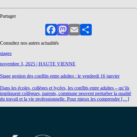
Partager
Facebook
Mastodon
Email
Partager
Consultez nos autres actualités
stages
novembre 3, 2025
|
HAUTE VIENNE
Stage gestion des conflits entre adultes : le vendredi 16 janvier
Dans les écoles, collèges et lycées, les conflits entre adultes – qu’ils
impliquent collègues, parents, commune peuvent perturber la qualité
du travail et la vie professionnelle. Pour mieux les comprendre […]