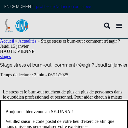
contenu
principal
EN CE MOMENT :
profitez de l’adhésion anticipée
Accueil
»
Actualités
»
Stage stress et burn-out : comment (ré)agir ?
Jeudi 15 janvier
HAUTE VIENNE
stages
Stage stress et burn-out : comment (ré)agir ? Jeudi 15 janvier
Temps de lecture : 2 min -
06/11/2025
Le stress et le burn-out touchent de plus en plus de personnes dans
le quotidien professionnel et personnel. Pour aider chacun à mieux
les comprendre et à les prévenir, le SE-Unsa 87 organise un stage le
jeudi 15 janvier, animé par un formateur national.
Bonjour et bienvenue au SE-UNSA !
Un accueil chaleureux et participatif
Veuillez saisir le code postal de votre lieu d'exercice afin que
nous puissions personnaliser votre expérience.