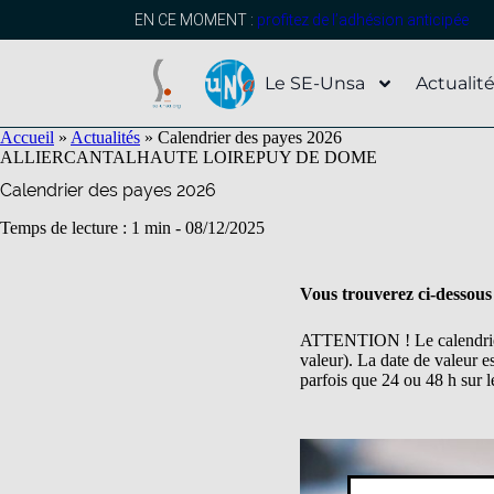
contenu
principal
EN CE MOMENT :
profitez de l’adhésion anticipée
Le SE-Unsa
Actualit
Accueil
»
Actualités
»
Calendrier des payes 2026
ALLIER
CANTAL
HAUTE LOIRE
PUY DE DOME
Calendrier des payes 2026
Temps de lecture : 1 min -
08/12/2025
Vous trouverez ci-dessous 
ATTENTION ! Le calendrier d
valeur). La date de valeur e
parfois que 24 ou 48 h sur l