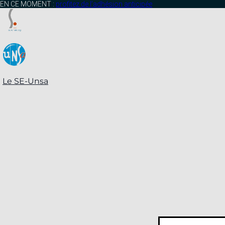
contenu
EN CE MOMENT :
profitez de l’adhésion anticipée
principal
Le SE-Unsa