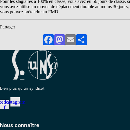
Pour les stagiaires à 100% en classe, vous avez eu 56 jours de classe, si
vous avez utilisé un moyen de déplacement durable au moins 30 jours,
vous pouvez prétendre au FMD.
Partager
Facebook
Mastodon
Email
Partager
Bien plus qu'un syndicat
cebook-
Instagram
f
Nous connaître