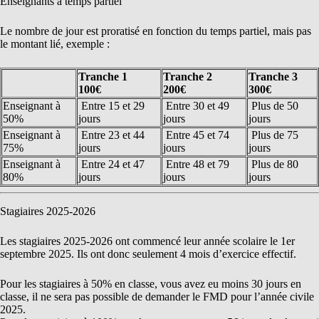
Enseignants à temps partiel
Le nombre de jour est proratisé en fonction du temps partiel, mais pas
le montant lié, exemple :
Tranche 1
Tranche 2
Tranche 3
100€
200€
300€
Enseignant à
Entre 15 et 29
Entre 30 et 49
Plus de 50
50%
jours
jours
jours
Enseignant à
Entre 23 et 44
Entre 45 et 74
Plus de 75
75%
jours
jours
jours
Enseignant à
Entre 24 et 47
Entre 48 et 79
Plus de 80
80%
jours
jours
jours
Stagiaires 2025-2026
Les stagiaires 2025-2026 ont commencé leur année scolaire le 1er
septembre 2025. Ils ont donc seulement 4 mois d’exercice effectif.
Pour les stagiaires à 50% en classe, vous avez eu moins 30 jours en
classe, il ne sera pas possible de demander le FMD pour l’année civile
2025.