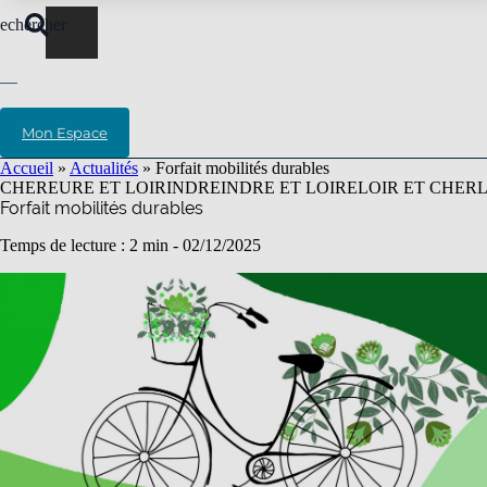
echercher
Mon Espace
Accueil
»
Actualités
»
Forfait mobilités durables
CHER
EURE ET LOIR
INDRE
INDRE ET LOIRE
LOIR ET CHER
Forfait mobilités durables
Temps de lecture : 2 min -
02/12/2025