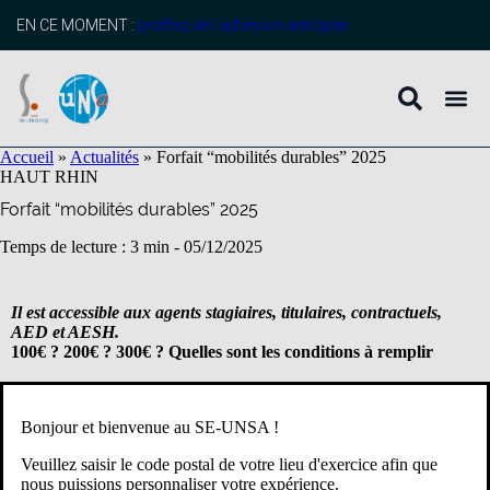
contenu
principal
EN CE MOMENT :
profitez de l’adhésion anticipée
Accueil
»
Actualités
»
Forfait “mobilités durables” 2025
HAUT RHIN
Forfait “mobilités durables” 2025
Temps de lecture : 3 min -
05/12/2025
Il est accessible aux agents stagiaires, titulaires, contractuels,
AED et AESH.
100€ ? 200€ ? 300€ ? Quelles sont les conditions à remplir
Nombre de jours
Bonjour et bienvenue au SE-UNSA !
Un minimum de 30 jours par an
d’utilisation d’un ou plusieurs
moyens de transport éligibles est nécessaire
.
Veuillez saisir le code postal de votre lieu d'exercice afin que
nous puissions personnaliser votre expérience.