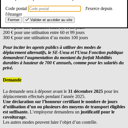
Montant
Code postal
J'exerce depuis
l'étranger
Le montant annuel est porté à :
Fermer
Valider et accéder au site
100 € pour une utilisation entre 30 et 59 jours
200 € pour une utilisation entre 60 et 99 jours
300 € pour une utilisation d’au moins 100 jours
Pour inciter les agents publics à utiliser des modes de
déplacement alternatifs, le SE-Unsa et l’Unsa Fonction publique
demandent l’augmentation du montant du forfait Mobilités
durables à hauteur de 700 € annuels, comme pour les salariés du
privé.
Demande
La demande sera à déposer avant le
31 décembre
2025
pour les
déplacements effectués pendant l’année 2025.
Une déclaration sur l’honneur certifiant le nombre de jours
d’utilisation d’un ou plusieurs des moyens de transport éligibles
est suffisante.
L’employeur demandera un
justificatif pour le
covoiturage.
Les autres modes peuvent faire l’objet d’un contrôle.