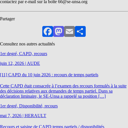
contactez par e-mail sur la boîte 66@se-unsa.org
Partager
Facebook
Mastodon
Email
Partager
Consultez nos autres actualités
1er degré, CAPD, recours
juin 12, 2026
|
AUDE
[11] CAPD du 10 juin 2026 : recours de temps partiels
Cette CAPD était consacrée à l’examen des recours formulés à la suite
des décisions relatives aux demandes de temps partiel. Dans sa
déclaration liminaire, le SE-Unsa a rappelé sa position […]
1er degré, Disponibilité, recours
mai 7, 2026
|
HERAULT
Recours et saisine de CAPD temps partiels / disponibilités