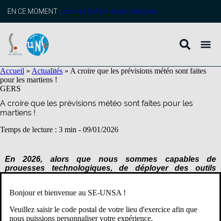
contenu
principal
EN CE MOMENT :
profitez de l’adhésion anticipée
Accueil
»
Actualités
»
A croire que les prévisions météo sont faites
pour les martiens !
GERS
A croire que les prévisions météo sont faites pour les
martiens !
Temps de lecture : 3 min -
09/01/2026
En 2026, alors que nous sommes capables de
prouesses technologiques, de déployer des outils
numériques très sophistiqués, nous ne parvenons
toujours pas à garantir l’essentiel : des salles de classe
Bonjour et bienvenue au SE-UNSA !
chauffées correctement, condition pourtant
indispensable à la santé et à la sécurité des personnels
Veuillez saisir le code postal de votre lieu d'exercice afin que
et des élèves en hiver.
nous puissions personnaliser votre expérience.