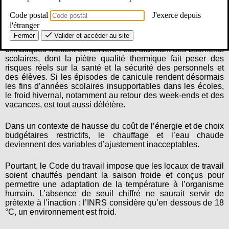
La rentrée des 5, 6 et 7 janvier s’est déroulée dans des
Code postal
J'exerce depuis
conditions compliquées marquées par des températures
l'étranger
particulièrement basses ayant mis en difficulté de nombreux
Fermer
Valider et accéder au site
établissements scolaires. Une fois de plus, les conditions
climatiques mettent en lumière l’état alarmant des bâtiments
scolaires, dont la piètre qualité thermique fait peser des
risques réels sur la santé et la sécurité des personnels et
des élèves. Si les épisodes de canicule rendent désormais
les fins d’années scolaires insupportables dans les écoles,
le froid hivernal, notamment au retour des week-ends et des
vacances, est tout aussi délétère.
Dans un contexte de hausse du coût de l’énergie et de choix
budgétaires restrictifs, le chauffage et l’eau chaude
deviennent des variables d’ajustement inacceptables.
Pourtant, le Code du travail impose que les locaux de travail
soient chauffés pendant la saison froide et conçus pour
permettre une adaptation de la température à l’organisme
humain. L’absence de seuil chiffré ne saurait servir de
prétexte à l’inaction : l’INRS considère qu’en dessous de 18
°C, un environnement est froid.