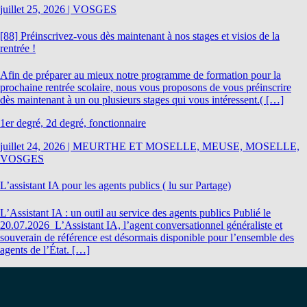
juillet 25, 2026
|
VOSGES
[88] Préinscrivez-vous dès maintenant à nos stages et visios de la
rentrée !
Afin de préparer au mieux notre programme de formation pour la
prochaine rentrée scolaire, nous vous proposons de vous préinscrire
dès maintenant à un ou plusieurs stages qui vous intéressent.( […]
1er degré, 2d degré, fonctionnaire
juillet 24, 2026
|
MEURTHE ET MOSELLE, MEUSE, MOSELLE,
VOSGES
L’assistant IA pour les agents publics ( lu sur Partage)
L’Assistant IA : un outil au service des agents publics Publié le
20.07.2026 L’Assistant IA, l’agent conversationnel généraliste et
souverain de référence est désormais disponible pour l’ensemble des
agents de l’État. […]