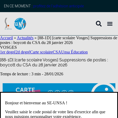
contenu
principal
EN CE MOMENT :
profitez de l’adhésion anticipée
Accueil
»
Actualités
»
[88-1D] [carte scolaire Vosges] Suppressions de
postes : boycott du CSA du 28 janvier 2026
VOSGES
1er degré
2d degré
Carte scolaire
CSA
Unsa Éducation
[88-1D] [carte scolaire Vosges] Suppressions de postes :
boycott du CSA du 28 janvier 2026
Temps de lecture : 3 min -
28/01/2026
Bonjour et bienvenue au SE-UNSA !
Veuillez saisir le code postal de votre lieu d'exercice afin que
nous puissions personnaliser votre expérience.