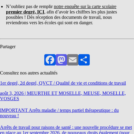
N’oubliez pas de remplir
notre enquête sur la carte scolaire
premier degré, ICI
, afin d’avoir les chiffres les plus justes
possibles ! Dès réception des documents de travail, nous
reviendrons vers les écoles qui sont en danger.
Partager
Facebook
Mastodon
Email
Partager
Consultez nos autres actualités
1er degré, 2d degré, QVCT / Qualité de vie et conditions de travail
août 3, 2026
|
MEURTHE ET MOSELLE, MEUSE, MOSELLE,
VOSGES
IMPORTANT Arrêts maladie / temps partiel thérapeutique : du
nouveau !
Arrêts de travail pour raisons de santé : une nouvelle procédure se met
en place au 1er septembre 2026, de nouveaux droits également (pour