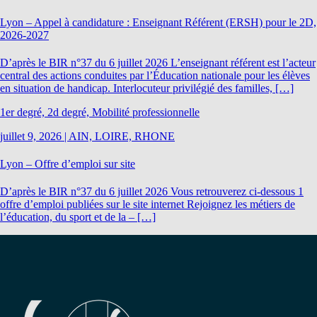
Lyon – Appel à candidature : Enseignant Référent (ERSH) pour le 2D,
2026-2027
D’après le BIR n°37 du 6 juillet 2026 L’enseignant référent est l’acteur
central des actions conduites par l’Éducation nationale pour les élèves
en situation de handicap. Interlocuteur privilégié des familles, […]
1er degré, 2d degré, Mobilité professionnelle
juillet 9, 2026
|
AIN, LOIRE, RHONE
Lyon – Offre d’emploi sur site
D’après le BIR n°37 du 6 juillet 2026 Vous retrouverez ci-dessous 1
offre d’emploi publiées sur le site internet Rejoignez les métiers de
l’éducation, du sport et de la – […]