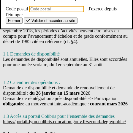
1. Dispositions générales
Code postal
J'exerce depuis
l'étranger
La disponibilité est la position du fonctionnaire titulaire qui, placé
hors de son administration ou service d’origine, cesse de bénéficier
Fermer
Valider et accéder au site
des droits à l’avancement et à la retraite. Cependant, depuis le 7
septembre 2018, les périodes d’activités peuvent être prises en
compte pour l’avancement d’échelon et de grade conformément au
décret de 1985 cité en référence (cf. §4).
1.1 Demandes de disponibilité
Les demandes de disponibilité sont annuelles. Elles sont accordées
pour une année scolaire, du 1er septembre au 31 août.
1.2 Calendrier des opérations :
Demande de disponibilité et demande de renouvellement de
disponibilité :
du 26 janvier au 15 mars
2026
Demande de réintégration après disponibilité => Participation
obligatoire
au mouvement intra-académique :
courant mars 2026
1.3 Accès au portail Colibris pour l’ensemble des demandes
https://portail-lyon.colibris.education.gouv.fr/second-degre/public/