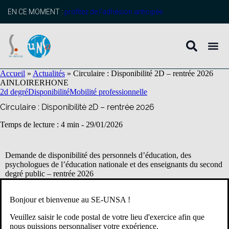
contenu
principal
EN CE MOMENT :
profitez de l’adhésion anticipée
Accueil
»
Actualités
»
Circulaire : Disponibilité 2D – rentrée 2026
AIN
LOIRE
RHONE
2d degré
Disponibilité
Mobilité professionnelle
Circulaire : Disponibilité 2D – rentrée 2026
Temps de lecture : 4 min -
29/01/2026
Demande de disponibilité des personnels d’éducation, des
psychologues de l’éducation nationale et des enseignants du second
degré public – rentrée 2026
D’après le
BIR du 26/01/26
Bonjour et bienvenue au SE-UNSA !
Veuillez saisir le code postal de votre lieu d'exercice afin que
nous puissions personnaliser votre expérience.