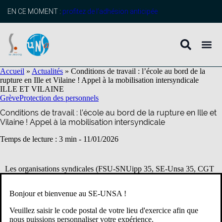
contenu
principal
EN CE MOMENT :
profitez de l’adhésion anticipée
Accueil
»
Actualités
»
Conditions de travail : l’école au bord de la
rupture en Ille et Vilaine ! Appel à la mobilisation intersyndicale
ILLE ET VILAINE
Grève
Protection des personnels
Conditions de travail : l’école au bord de la rupture en Ille et
Vilaine ! Appel à la mobilisation intersyndicale
Temps de lecture : 3 min -
11/01/2026
Les organisations syndicales (FSU-SNUipp 35, SE-Unsa 35, CGT
Éduc’action 35, SUD Éducation 35, CFDT 35, SNUDI-FO 35) et
la FCPE35 alertent une nouvelle fois sur les conditions de travail et
Bonjour et bienvenue au SE-UNSA !
de réussite des missions d’enseignement dans le premier degré en
Ille-et-Vilaine.
Veuillez saisir le code postal de votre lieu d'exercice afin que
nous puissions personnaliser votre expérience.