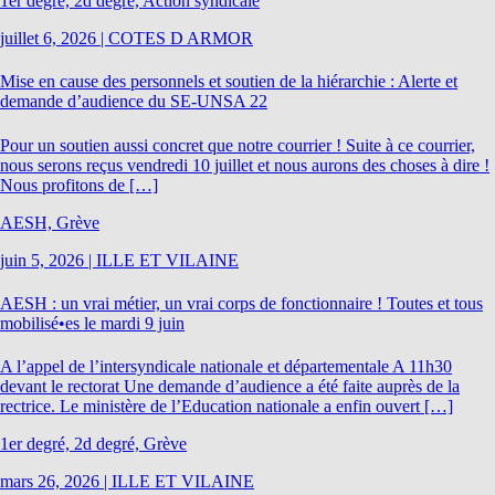
1er degré, 2d degré, Action syndicale
juillet 6, 2026
|
COTES D ARMOR
Mise en cause des personnels et soutien de la hiérarchie : Alerte et
demande d’audience du SE-UNSA 22
Pour un soutien aussi concret que notre courrier ! Suite à ce courrier,
nous serons reçus vendredi 10 juillet et nous aurons des choses à dire !
Nous profitons de […]
AESH, Grève
juin 5, 2026
|
ILLE ET VILAINE
AESH : un vrai métier, un vrai corps de fonctionnaire ! Toutes et tous
mobilisé•es le mardi 9 juin
A l’appel de l’intersyndicale nationale et départementale A 11h30
devant le rectorat Une demande d’audience a été faite auprès de la
rectrice. Le ministère de l’Education nationale a enfin ouvert […]
1er degré, 2d degré, Grève
mars 26, 2026
|
ILLE ET VILAINE