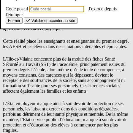
En Bretagne, et plus particulièrement dans notre département, le
constat est alarmant : élèves non accompagné·es faute d’AESH ou
Code postal
J'exerce depuis
en attente d’IME/ITEP, classes surchargées, augmentation du
l'étranger
nombre d’élèves présentant de grandes difficultés, troubles du
Fermer
Valider et accéder au site
comportement ou d’autres besoins particuliers, violences voire des
agressions verbales et physiques.
Cette réalité place les enseignants et enseignantes du premier degré,
les AESH et les élèves dans des situations intenables et épuisantes.
L’Ille-et-Vilaine concentre plus de la moitié des fiches Santé
Sécurité au Travail (SST) de l’académie, principalement issues du
premier degré. L’école, alors même qu’elle tente de compenser, à
moyens constants, des carences qui la dépassent, devient le
réceptacle des souffrances de la société, sans accompagnement ni
formation suffisante pour ses personnels. Ces carences sociales
affectent également les familles et les enfants.
L’État employeur manque ainsi à son devoir de protection de ses
personnels, les laissant exercer dans des conditions dégradées,
parfois au détriment de leur santé physique et mentale. De la même
manière, l’Etat service public d’éducation, manque à son devoir de
protection et d’éducation des élèves à commencer par les plus
fragiles.