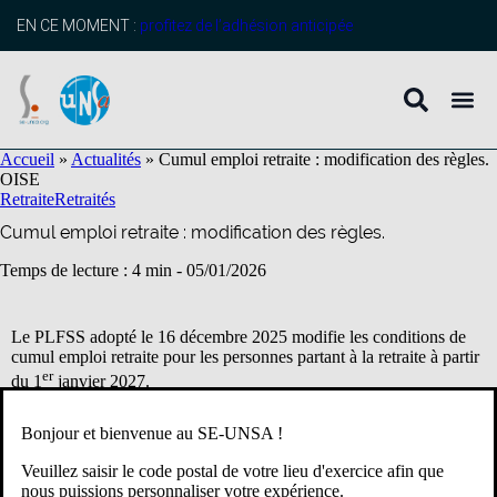
contenu
principal
EN CE MOMENT :
profitez de l’adhésion anticipée
Accueil
»
Actualités
»
Cumul emploi retraite : modification des règles.
OISE
Retraite
Retraités
Cumul emploi retraite : modification des règles.
Temps de lecture : 4 min -
05/01/2026
Le
PLFSS
adopté le 16 décembre 2025 modifie les conditions de
cumul emploi retraite pour les personnes partant à la retraite à partir
er
du 1
janvier 2027.
Les nouvelles règles impactent aussi les retraités âgés de 64 à 67
ans, en supprimant la création de nouveaux droits à pension sur les
Bonjour et bienvenue au SE-UNSA !
périodes travaillées après le départ à la retraite. Il faut avoir dépassé
67 ans pour créer de nouveaux droits à pension et ne plus subir de
Veuillez saisir le code postal de votre lieu d'exercice afin que
pénalités.
nous puissions personnaliser votre expérience.