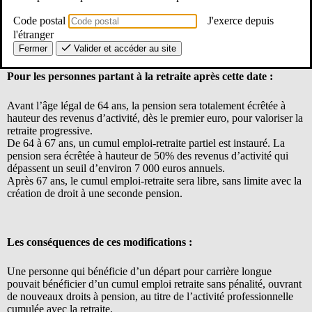
Les actuels retraités bénéficiant du cumul emploi retraite ne sont pas
Code postal
J'exerce depuis
concernés par le changement des règles, mais
le recours au cumul
l'étranger
er
emploi-retraite sera modifié à partir du 1
janvier 2027.
Fermer
Valider et accéder au site
Pour les personnes partant à la retraite après cette date :
Avant l’âge légal de 64 ans, la pension sera totalement écrêtée à
hauteur des revenus d’activité, dès le premier euro, pour valoriser la
retraite progressive.
De 64 à 67 ans, un cumul emploi-retraite partiel est instauré. La
pension sera écrêtée à hauteur de 50% des revenus d’activité qui
dépassent un seuil d’environ 7 000 euros annuels.
Après 67 ans, le cumul emploi-retraite sera libre, sans limite avec la
création de droit à une seconde pension.
Les conséquences de ces modifications :
Une personne qui bénéficie d’un départ pour carrière longue
pouvait bénéficier d’un cumul emploi retraite sans pénalité, ouvrant
de nouveaux droits à pension, au titre de l’activité professionnelle
cumulée avec la retraite.