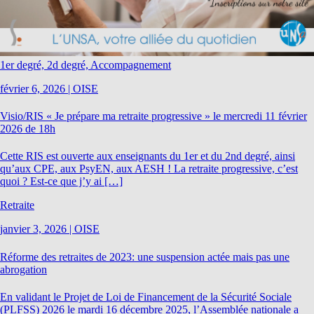
1er degré, 2d degré, Accompagnement
février 6, 2026
|
OISE
Visio/RIS « Je prépare ma retraite progressive » le mercredi 11 février
2026 de 18h
Cette RIS est ouverte aux enseignants du 1er et du 2nd degré, ainsi
qu’aux CPE, aux PsyEN, aux AESH ! La retraite progressive, c’est
quoi ? Est-ce que j’y ai […]
Retraite
janvier 3, 2026
|
OISE
Réforme des retraites de 2023: une suspension actée mais pas une
abrogation
En validant le Projet de Loi de Financement de la Sécurité Sociale
(PLFSS) 2026 le mardi 16 décembre 2025, l’Assemblée nationale a