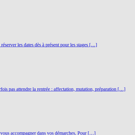
éserver les dates dès à présent pour les stages […]
ois pas attendre la rentrée : affectation, mutation, préparation […]
 de vous accompagner dans vos démarches. Pour […]