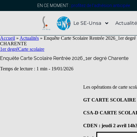
contenu
principal
EN CE MOMENT :
profitez de l’adhésion anticipée
Le SE-Unsa
Actualit
Accueil
»
Actualités
»
Enquête Carte Scolaire Rentrée 2026_1er degré
CHARENTE
1er degré
Carte scolaire
Enquête Carte Scolaire Rentrée 2026_1er degré Charente
Temps de lecture : 1 min -
19/01/2026
Les opérations de carte scol
GT CARTE SCOLAIRE : m
CSA-D CARTE SCOLAIRE 
CDEN : jeudi 2 avril 14h