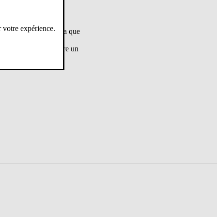
 ouverture ou tout
r votre expérience.
cole. Il ne vous faudra que
l au 16@se-unsa.org
és et de nous transmettre un