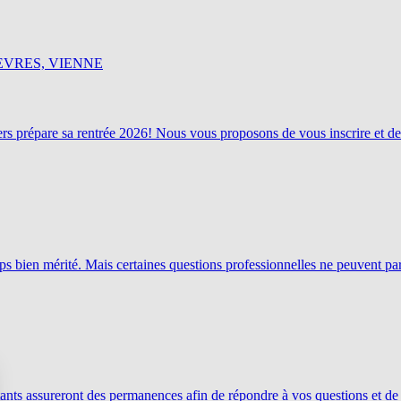
EVRES, VIENNE
 prépare sa rentrée 2026! Nous vous proposons de vous inscrire et de r
ps bien mérité. Mais certaines questions professionnelles ne peuvent parf
tants assureront des permanences afin de répondre à vos questions et