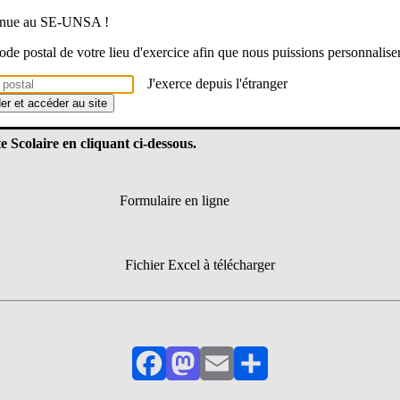
onnaître vos effectifs
que vous craigniez une fermeture, envisagiez une
nsa 16 assure le suivi de votre école.
venue au SE-UNSA !
 code postal de votre lieu d'exercice afin que nous puissions personnalise
ivi personnalisé
, afin d’accompagner au plus près chaque situation d’é
léter notre
formulaire carte scolaire et/ou renvoyer le fichier Exce
J'exerce depuis l'étranger
justes et reflètent la réalité du terrain, il est essentiel de rester mobilis
der et accéder au site
 Scolaire en cliquant ci-dessous.
Formulaire en ligne
Fichier Excel à télécharger
Facebook
Mastodon
Email
Partager