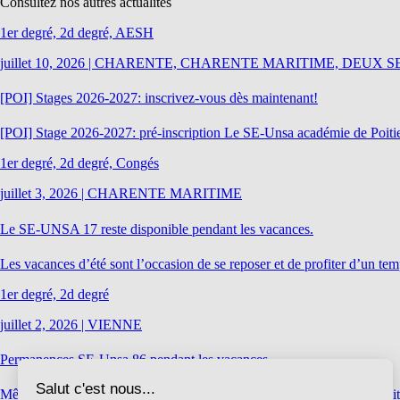
Consultez nos autres actualités
1er degré, 2d degré, AESH
juillet 10, 2026
|
CHARENTE, CHARENTE MARITIME, DEUX S
[POI] Stages 2026-2027: inscrivez-vous dès maintenant!
[POI] Stage 2026-2027: pré-inscription Le SE-Unsa académie de Poitiers
1er degré, 2d degré, Congés
juillet 3, 2026
|
CHARENTE MARITIME
Le SE-UNSA 17 reste disponible pendant les vacances.
Les vacances d’été sont l’occasion de se reposer et de profiter d’un tem
1er degré, 2d degré
juillet 2, 2026
|
VIENNE
Permanences SE-Unsa 86 pendant les vacances
Même pendant les vacances, le SE-Unsa 86 reste à vos côtés. Nos mili