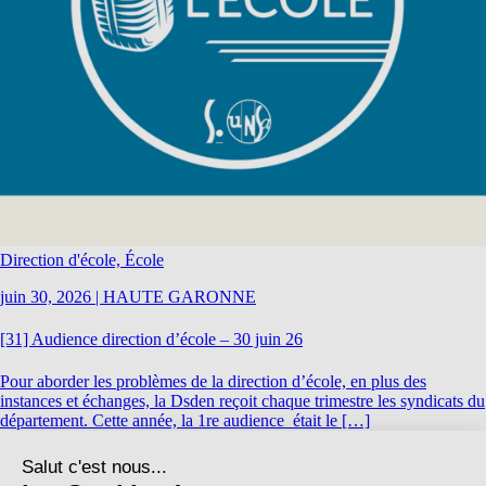
Direction d'école, École
juin 30, 2026
|
HAUTE GARONNE
[31] Audience direction d’école – 30 juin 26
Pour aborder les problèmes de la direction d’école, en plus des
instances et échanges, la Dsden reçoit chaque trimestre les syndicats du
département. Cette année, la 1re audience était le […]