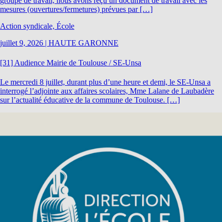
groupe de travail, nous avons reçu un document de travail avec les
mesures (ouvertures/fermetures) prévues par […]
Action syndicale, École
juillet 9, 2026
|
HAUTE GARONNE
[31] Audience Mairie de Toulouse / SE-Unsa
Le mercredi 8 juillet, durant plus d’une heure et demi, le SE-Unsa a
interrogé l’adjointe aux affaires scolaires, Mme Lalane de Laubadère
sur l’actualité éducative de la commune de Toulouse. […]