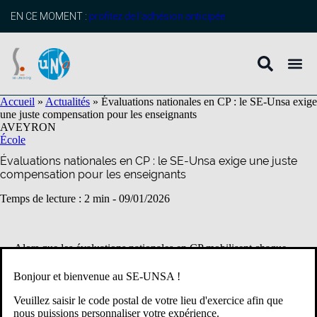
contenu
principal
EN CE MOMENT :
profitez de l’adhésion anticipée
Accueil
»
Actualités
»
Évaluations nationales en CP : le SE-Unsa exige
une juste compensation pour les enseignants
AVEYRON
École
Évaluations nationales en CP : le SE-Unsa exige une juste
compensation pour les enseignants
Temps de lecture : 2 min -
09/01/2026
Alors que les évaluations nationales en CP mobilisent chaque
année fortement les enseignants, le SE-Unsa dénonce une
compensation horaire largement insuffisante au regard de la
Bonjour et bienvenue au SE-UNSA !
charge réelle de travail. Le SE-Unsa réclame une reconnaissance
concrète et équitable de cet engagement indispensable au suivi
Veuillez saisir le code postal de votre lieu d'exercice afin que
des élèves.
nous puissions personnaliser votre expérience.