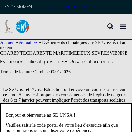
contenu
principal
EN CE MOMENT :
profitez de l’adhésion anticipée
Accueil
»
Actualités
»
Evènements climatiques : le SE-Unsa écrit au
recteur
CHARENTE
CHARENTE MARITIME
DEUX SEVRES
VIENNE
Evènements climatiques : le SE-Unsa écrit au recteur
Temps de lecture : 2 min -
09/01/2026
Le Se Unsa et l’Unsa Education ont envoyé un courrier au recteur
ce lundi 5 janvier à propos des conséquences de l’épisode neigeux
des 6 et 7 janvier pouvant impliquer l’arrêt des transports scolaires,
notamment pour :
Bonjour et bienvenue au SE-UNSA !
Clarifier les conditions de travail des personnels
Demander qu’il n’y ait aucune retenue de salaire
Veuillez saisir le code postal de votre lieu d'exercice afin que
Que les personnels reçoivent des consignes claires pour préserver
nous puissions personnaliser votre expérience.