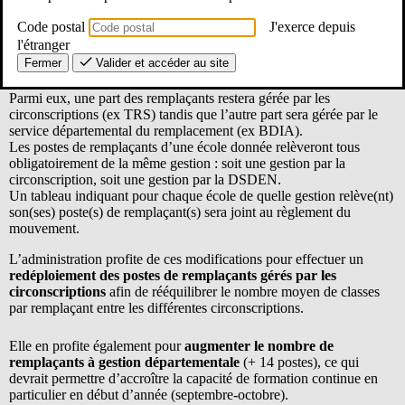
Code postal
J'exerce depuis
Voici les décisions de l’employeur :
l'étranger
Fermer
Valider et accéder au site
Tous les remplaçants auront la dénomination ZRD (Zone de
Remplacement Départementale).
Parmi eux, une part des remplaçants restera gérée par les
circonscriptions (ex TRS) tandis que l’autre part sera gérée par le
service départemental du remplacement (ex BDIA).
Les postes de remplaçants d’une école donnée relèveront tous
obligatoirement de la même gestion : soit une gestion par la
circonscription, soit une gestion par la DSDEN.
Un tableau indiquant pour chaque école de quelle gestion relève(nt)
son(ses) poste(s) de remplaçant(s) sera joint au règlement du
mouvement.
L’administration profite de ces modifications pour effectuer un
redéploiement des postes de remplaçants gérés par les
circonscriptions
afin de rééquilibrer le nombre moyen de classes
par remplaçant entre les différentes circonscriptions.
Elle en profite également pour
augmenter le nombre de
remplaçants à gestion départementale
(+ 14 postes), ce qui
devrait permettre d’accroître la capacité de formation continue en
particulier en début d’année (septembre-octobre).