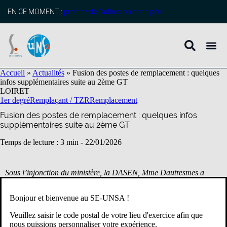
contenu
principal
EN CE MOMENT :
profitez de l’adhésion anticipée
Accueil
»
Actualités
»
Fusion des postes de remplacement : quelques
infos supplémentaires suite au 2ème GT
LOIRET
1er degré
Remplaçant / TZR
Remplacement
Fusion des postes de remplacement : quelques infos
supplémentaires suite au 2ème GT
Temps de lecture : 3 min -
22/01/2026
Sous l’injonction du ministère, la DASEN, Mme Dautresmes a
décidé d’une modification du système de gestion des remplaçants.
Bonjour et bienvenue au SE-UNSA !
Ce jeudi 22 janvier, s’est tenu le second groupe de travail en
présence de vos représentants du SE-UNSA, de M. ROUSSEAU
Veuillez saisir le code postal de votre lieu d'exercice afin que
(IEN-IA), de M. GACHET (SG) et de la division des écoles.
nous puissions personnaliser votre expérience.