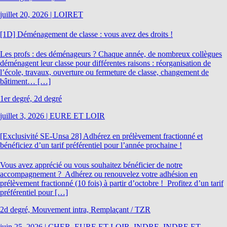
juillet 20, 2026
|
LOIRET
[1D] Déménagement de classe : vous avez des droits !
Les profs : des déménageurs ? Chaque année, de nombreux collègues
déménagent leur classe pour différentes raisons : réorganisation de
l’école, travaux, ouverture ou fermeture de classe, changement de
bâtiment… […]
1er degré, 2d degré
juillet 3, 2026
|
EURE ET LOIR
[Exclusivité SE-Unsa 28] Adhérez en prélèvement fractionné et
bénéficiez d’un tarif préférentiel pour l’année prochaine !
Vous avez apprécié ou vous souhaitez bénéficier de notre
accompagnement ? Adhérez ou renouvelez votre adhésion en
prélèvement fractionné (10 fois) à partir d’octobre ! Profitez d’un tarif
préférentiel pour […]
2d degré, Mouvement intra, Remplaçant / TZR
juin 25, 2026
|
CHER, EURE ET LOIR, INDRE, INDRE ET