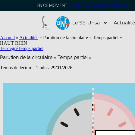
contenu
principal
EN CE MOMENT :
profitez de l’adhésion anticipée
Le SE-Unsa
Actualit
Accueil
»
Actualités
»
Parution de la circulaire « Temps partiel »
HAUT RHIN
1er degré
Temps partiel
Parution de la circulaire « Temps partiel »
Temps de lecture : 1 min -
29/01/2026