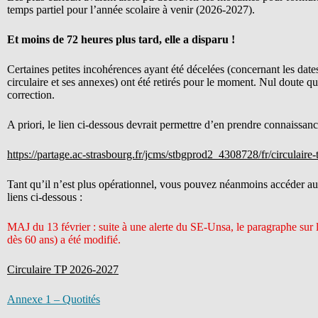
temps partiel pour l’année scolaire à venir (2026-2027).
Et moins de 72 heures plus tard, elle a disparu !
Certaines petites incohérences ayant été décelées (concernant les dates,
circulaire et ses annexes) ont été retirés pour le moment. Nul doute qu
correction.
A priori, le lien ci-dessous devrait permettre d’en prendre connaissanc
https://partage.ac-strasbourg.fr/jcms/stbgprod2_4308728/fr/circulaire
Tant qu’il n’est plus opérationnel, vous pouvez néanmoins accéder aux 
liens ci-dessous :
MAJ du 13 février : suite à une alerte du SE-Unsa, le paragraphe sur la
dès 60 ans) a été modifié.
Circulaire TP 2026-2027
Annexe 1 – Quotités