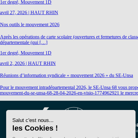
1er degré, Mouvement 1D
avril 27, 2026
|
HAUT RHIN
Nos outils le mouvement 2026
Après les opérations de carte scolaire (ouvertures et fermetures de clas
départementale (qui […]
1er degré, Mouvement 1D
avril 2, 2026
|
HAUT RHIN
Réunions d’information syndicale « mouvement 2026 » du SE-Unsa
Pour le mouvement intradépartemental 2026, le SE-Unsa 68 vous propose 
mouvement-du-se-unsa-68-28-04-2026-en-visio-1774962921 le mercr
Nous conna
Qui sommes-no