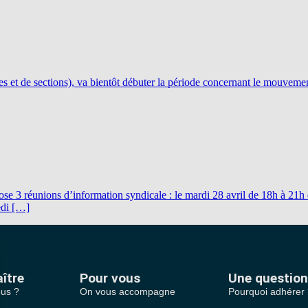
ses et de sections), va bientôt débuter la période concernant le mouveme
3 réunions d’information syndicale : le mardi 28 avril de 18h à 21h en 
edi […]
ître
Pour vous
Une question
us ?
On vous accompagne
Pourquoi adhérer