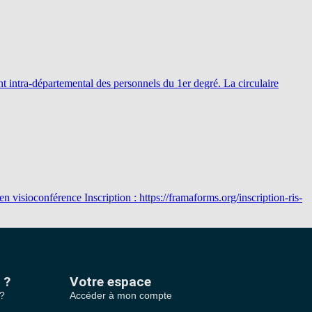
nt intra-départemental des personnels du 1er degré. La circulaire
visioconférence Inscription : https://framaforms.org/inscription-ris-
 ?
Votre espace
 ?
Accéder à mon compte