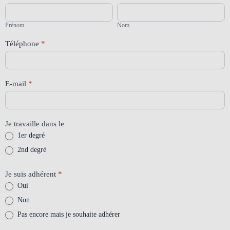
RIS
Prénom
Nom
"Mobilité
professionnelle"
Prénom
Nom
Mercredi
28
Téléphone
*
janvier
-
MGEN
E-mail
*
Je travaille dans le
1er degré
2nd degré
Je suis adhérent
*
Oui
Non
Pas encore mais je souhaite adhérer
Pas encore mais je souhaite adhérer