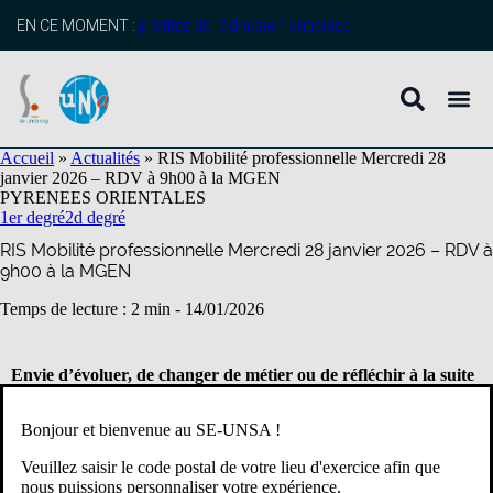
contenu
principal
EN CE MOMENT :
profitez de l’adhésion anticipée
Accueil
»
Actualités
»
RIS Mobilité professionnelle Mercredi 28
janvier 2026 – RDV à 9h00 à la MGEN
PYRENEES ORIENTALES
1er degré
2d degré
RIS Mobilité professionnelle Mercredi 28 janvier 2026 – RDV à
9h00 à la MGEN
Temps de lecture : 2 min -
14/01/2026
Envie d’évoluer, de changer de métier ou de réfléchir à la suite
de votre parcours professionnel ?
Bonjour et bienvenue au SE-UNSA !
Le SE-Unsa vous invite à une Réunion d’Information Syndicale
Veuillez saisir le code postal de votre lieu d'exercice afin que
dédiée à la mobilité professionnelle
le mercredi 28 janvier 2026
nous puissions personnaliser votre expérience.