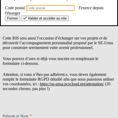
de 9h00 à 12h00 à la MGEN de Perpignan.
Code postal
J'exerce depuis
Nous ferons le point sur les possibilités qui s’offrent à vous :
l'étranger
évolution de carrière, reconversion, détachement, concours,
Fermer
Valider et accéder au site
certifications, mobilité interne ou externe à l’Éducation nationale.
Cette RIS sera aussi l’occasion d’échanger sur vos projets et de
découvrir l’accompagnement personnalisé proposé par le SE-Unsa
pour construire sereinement votre avenir professionnel.
Vous pouvez d’ores et déjà vous inscrire en remplissant le
formulaire ci-dessous.
Attention, si vous n’êtes pas adhérent.e, vous devez également
remplir le formulaire RGPD détaillé afin que nous puissions utiliser
vos coordonnées, ici :
https://se-unsa.pcscloud.net/attestation/
(20
secondes chrono, pas plus !)
[66]
Prénom et Nom
*