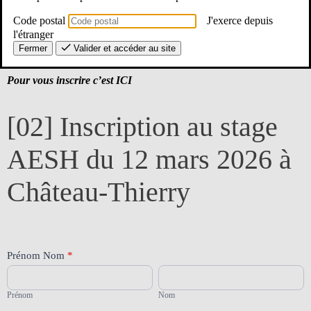
L’inscription doit se faire au moins un mois avant. Envoyez votre
demande d’autorisation d’absence AESH
et
votre
demande de
Code postal
J'exerce depuis
congé pour formation syndicale
par voie électronique avec votre
l'étranger
mail professionnel au coordonnateur du PIAL et au SEI :
Fermer
Valider et accéder au site
sei02.gestion@ac-amiens
Pour vous inscrire c’est ICI
[02]
[02] Inscription au stage
Inscription
au
stage
AESH du 12 mars 2026 à
AESH
du
Château-Thierry
12
mars
2026
à
Château-
Thierry
Prénom Nom
*
Prénom
Nom
Prénom
Nom