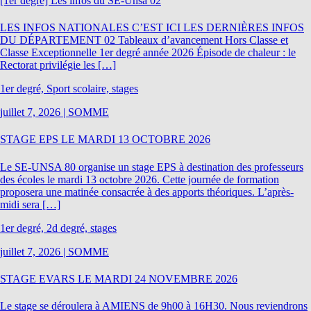
[1er degré] Les infos du SE-Unsa 02
LES INFOS NATIONALES C’EST ICI LES DERNIÈRES INFOS
DU DÉPARTEMENT 02 Tableaux d’avancement Hors Classe et
Classe Exceptionnelle 1er degré année 2026 Épisode de chaleur : le
Rectorat privilégie les […]
1er degré, Sport scolaire, stages
juillet 7, 2026
|
SOMME
STAGE EPS LE MARDI 13 OCTOBRE 2026
Le SE-UNSA 80 organise un stage EPS à destination des professeurs
des écoles le mardi 13 octobre 2026. Cette journée de formation
proposera une matinée consacrée à des apports théoriques. L’après-
midi sera […]
1er degré, 2d degré, stages
juillet 7, 2026
|
SOMME
STAGE EVARS LE MARDI 24 NOVEMBRE 2026
Le stage se déroulera à AMIENS de 9h00 à 16H30. Nous reviendrons