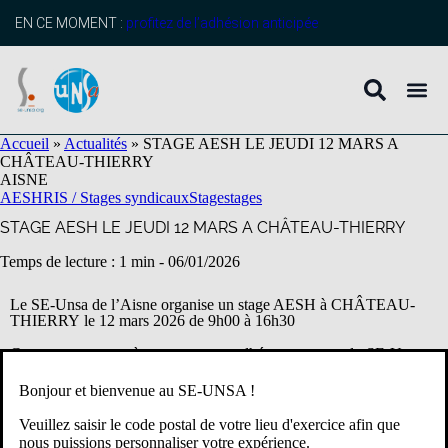
contenu
principal
EN CE MOMENT :
profitez de l’adhésion anticipée
Accueil
»
Actualités
»
STAGE AESH LE JEUDI 12 MARS A
CHÂTEAU-THIERRY
AISNE
AESH
RIS / Stages syndicaux
Stage
stages
STAGE AESH LE JEUDI 12 MARS A CHÂTEAU-THIERRY
Temps de lecture : 1 min -
06/01/2026
Le SE-Unsa de l’Aisne organise un stage AESH à CHÂTEAU-
THIERRY le 12 mars 2026 de 9h00 à 16h30
Ce stage est ouvert à toutes et tous, adhérents ou non du SE-Unsa.
La formation syndicale est un droit. Chaque agent peut demander
un congé pour suivre des actions de formation syndicale dans la
Bonjour et bienvenue au SE-UNSA !
limite de 12 jours par an. Ces absences de droit
sont rémunérées
.
Veuillez saisir le code postal de votre lieu d'exercice afin que
nous puissions personnaliser votre expérience.