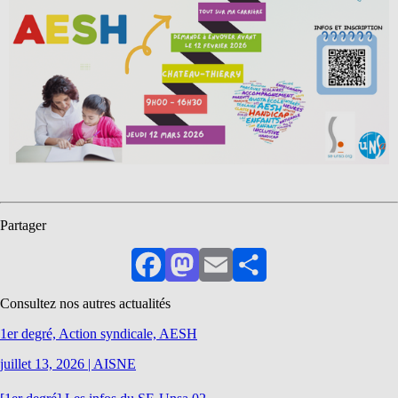
Partager
Facebook
Mastodon
Email
Partager
Consultez nos autres actualités
1er degré, Action syndicale, AESH
juillet 13, 2026
|
AISNE