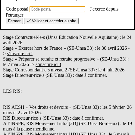
Code postal
J'exerce depuis
Nous reviendrons ainsi vers toi pour les modalités d’inscription.
l'étranger
Fermer
Valider et accéder au site
LES STAGES :
Stage Contractuel·le·s (Unsa Education Nouvelle-Aquitaine) : le 24
avril 2026
Stage « Exercer hors de France » (SE-Unsa 33) : le 30 avril 2026 -
>
s’inscrire ici !
Stage « Préparer sa retraite et retraite progressive » (SE-Unsa 33) :
le 7 mai 2026 ->
s’inscrire ici !
Stage Correspondant·e·s niveau 2 (SE-Unsa 33) : le 4 juin 2026.
Stage Directeur·rice·s (SE-Unsa 33) : date à confirmer.
LES RIS:
RIS AESH « Vos droits et devoirs » (SE-Unsa 33) : les 5 février, 26
mars et 2 avril 2026.
RIS Directeur·rice·s (SE-Unsa 33) : date à confirmer.
A l’INSPE, RIS Mouvement intra [2D] (SE-Unsa Bordeaux) : le 19
mars à la pause méridienne.
A l’INSPE, RIS Mouvement intra [1D] (SE-Unsa 33) : le 5 mars à