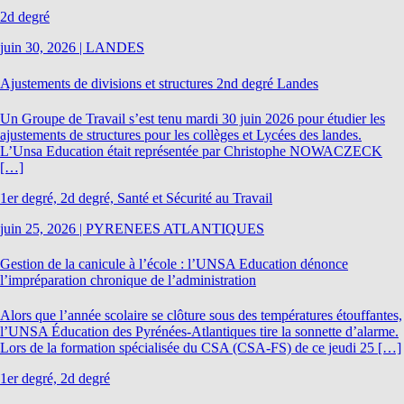
2d degré
juin 30, 2026
|
LANDES
Ajustements de divisions et structures 2nd degré Landes
Un Groupe de Travail s’est tenu mardi 30 juin 2026 pour étudier les
ajustements de structures pour les collèges et Lycées des landes.
L’Unsa Education était représentée par Christophe NOWACZECK
[…]
1er degré, 2d degré, Santé et Sécurité au Travail
juin 25, 2026
|
PYRENEES ATLANTIQUES
Gestion de la canicule à l’école : l’UNSA Education dénonce
l’impréparation chronique de l’administration
Alors que l’année scolaire se clôture sous des températures étouffantes,
l’UNSA Éducation des Pyrénées-Atlantiques tire la sonnette d’alarme.
Lors de la formation spécialisée du CSA (CSA-FS) de ce jeudi 25 […]
1er degré, 2d degré