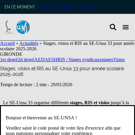
contenu
principal
EN CE MOMENT :
profitez de l’adhésion anticipée
Accueil
»
Actualités
»
Stages, visios et RIS au SE-Unsa 33 pour année
scolaire 2025-2026
GIRONDE
1er degré
2d degré
AED
AESH
RIS / Stages syndicaux
stages
Visios
Stages, visios et RIS au SE-Unsa 33 pour année scolaire
2025-2026
Temps de lecture : 2 min -
29/01/2026
Le SE-Unsa 33 organise différents
stages, RIS et visios
jusqu’à la
fin de l’année scolaire 2025-2026. Tu as la possibilité de remplir le
formulaire en fin d’article pour nous dire si un·e ou plusieurs
Bonjour et bienvenue au SE-UNSA !
stages/RIS/visios t’intéressent.
Veuillez saisir le code postal de votre lieu d'exercice afin que
Cet article sera actualisé au fur et à mesure des rendez-vous que
nous puissions personnaliser votre expérience.
nous proposerons.