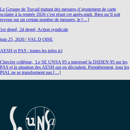
Le Groupe de Travail traitant des mesures d’ajustement de carte
scolaire à la rentrée 2026 s’est réuni cet après-midi. Bien qu’il soit
revenu sur un certain nombre de mesures, le […]
1er degré, 2d degré, Action syndicale
juin 25, 2026
|
VAL D OISE
AESH et PAS : toutes les infos ici
Cher.ère collègue, Le SE UNSA 95 a interrogé la DSDEN 95 sur les
PAS et la situation des AESH qui en découlent. Premièrement, tous les
PIAL ne se transforment pas […]