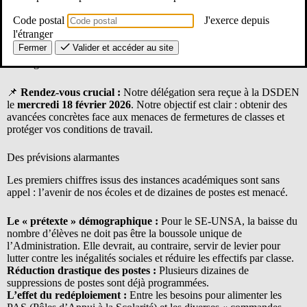
La section départementale du SE-UNSA a déposé officiellement
Code postal
J'exerce depuis
une
Alerte Sociale
auprès du Directeur académique des Yvelines
l'étranger
(DASEN). Ce dispositif contraint l’administration à engager une
Fermer
Valider et accéder au site
négociation immédiate dans le cadre de la future Carte Scolaire du
1er degré.
📌
Rendez-vous crucial :
Notre délégation sera reçue à la DSDEN
le
mercredi 18 février 2026
. Notre objectif est clair : obtenir des
avancées concrètes face aux menaces de fermetures de classes et
protéger vos conditions de travail.
Des prévisions alarmantes
Les premiers chiffres issus des instances académiques sont sans
appel : l’avenir de nos écoles et de dizaines de postes est menacé.
Le « prétexte » démographique :
Pour le SE-UNSA, la baisse du
nombre d’élèves ne doit pas être la boussole unique de
l’Administration. Elle devrait, au contraire, servir de levier pour
lutter contre les inégalités sociales et réduire les effectifs par classe.
Réduction drastique des postes :
Plusieurs dizaines de
suppressions de postes sont déjà programmées.
L’effet du redéploiement :
Entre les besoins pour alimenter les