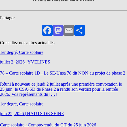
Partager
Facebook
Mastodon
Email
Partager
Consultez nos autres actualités
1er degré, Carte scolaire
juillet 2, 2026
|
YVELINES
78 – Carte scolaire 1D : Le SE-Unsa 78 dit NON au projet de phase 2
Réuni à nouveau ce jeudi 2 juillet après une première convocation le
25 juin, le CSA-SD de Phase 2 a rendu son verdict pour la rentrée
2026. Vos représentants du […]
1er degré, Carte scolaire
juin 25, 2026
|
HAUTS DE SEINE
Carte scolaire : Compte-rendu du GT du 25 juin 2026