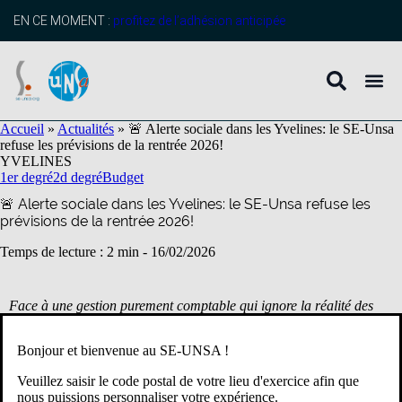
contenu
principal
EN CE MOMENT :
profitez de l’adhésion anticipée
Accueil
»
Actualités
»
🚨 Alerte sociale dans les Yvelines: le SE-Unsa
refuse les prévisions de la rentrée 2026!
YVELINES
1er degré
2d degré
Budget
🚨 Alerte sociale dans les Yvelines: le SE-Unsa refuse les
prévisions de la rentrée 2026!
Temps de lecture : 2 min -
16/02/2026
Face à une gestion purement comptable qui ignore la réalité des
besoins du terrain, le
SE-Unsa 78
se mobilise pour exiger des
moyens, du respect et une reconnaissance réelle pour tous les
Bonjour et bienvenue au SE-UNSA !
personnels.
Veuillez saisir le code postal de votre lieu d'exercice afin que
Une négociation d'urgence engagée
nous puissions personnaliser votre expérience.