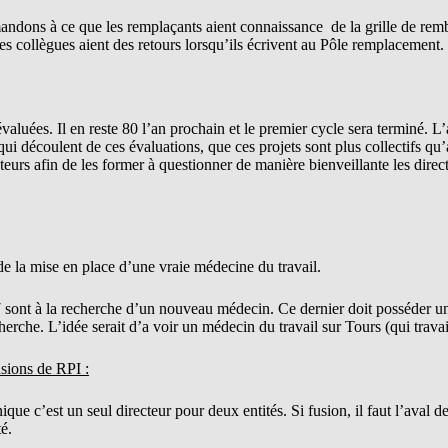
dons à ce que les remplaçants aient connaissance de la grille de re
 collègues aient des retours lorsqu’ils écrivent au Pôle remplacement.
valuées. Il en reste 80 l’an prochain et le premier cycle sera terminé. L’
 qui découlent de ces évaluations, que ces projets sont plus collectifs qu
teurs afin de les former à questionner de manière bienveillante les direct
a mise en place d’une vraie médecine du travail.
sont à la recherche d’un nouveau médecin. Ce dernier doit posséder une
erche. L’idée serait d’a voir un médecin du travail sur Tours (qui travai
usions de RPI :
que c’est un seul directeur pour deux entités. Si fusion, il faut l’aval d
é.