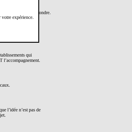
pour l’académie ).
n capacité de nous répondre.
r votre expérience.
t 3 sur le BOP 141
tablissements qui
s ET l’accompagnement.
ocaux.
e l’idée n’est pas de
jet.