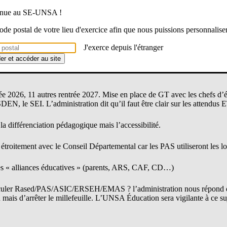
 futures difficultés liées à la baisse des moyens ( 100 moyens en moins 
venue au SE-UNSA !
besoins
, nous avons posé la question mais l’administration n’était pas e
 code postal de votre lieu d'exercice afin que nous puissions personnalise
J'exerce depuis l'étranger
der et accéder au site
PAS > cartographie identique. 8 seront financés par le BOP 140 (1D) e
e 2026, 11 autres rentrée 2027. Mise en place de GT avec les chefs d’é
DEN, le SEI. L’administration dit qu’il faut être clair sur les attendu
 la différenciation pédagogique mais l’accessibilité.
troitement avec le Conseil Départemental car les PAS utiliseront les l
les « alliances éducatives » (parents, ARS, CAF, CD…)
iculer Rased/PAS/ASIC/ERSEH/EMAS ? l’administration nous répond qu
 mais d’arrêter le millefeuille. L’UNSA Éducation sera vigilante à ce su