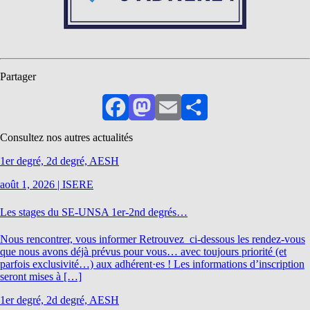
Partager
Facebook
Mastodon
Email
Partager
Consultez nos autres actualités
1er degré, 2d degré, AESH
août 1, 2026
|
ISERE
Les stages du SE-UNSA 1er-2nd degrés…
Nous rencontrer, vous informer Retrouvez ci-dessous les rendez-vous
que nous avons déjà prévus pour vous… avec toujours priorité (et
parfois exclusivité…) aux adhérent·es ! Les informations d’inscription
seront mises à […]
1er degré, 2d degré, AESH