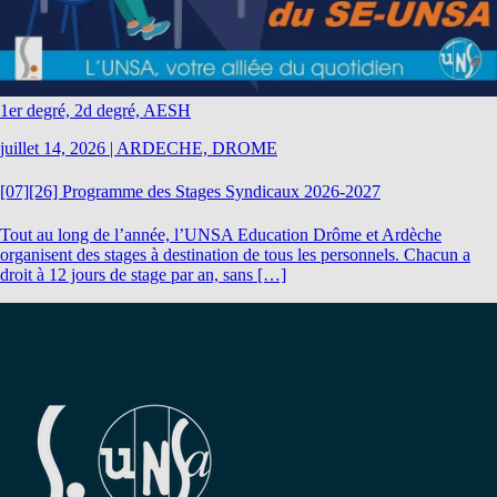
1er degré, 2d degré, AESH
juillet 14, 2026
|
ARDECHE, DROME
[07][26] Programme des Stages Syndicaux 2026-2027
Tout au long de l’année, l’UNSA Education Drôme et Ardèche
organisent des stages à destination de tous les personnels. Chacun a
droit à 12 jours de stage par an, sans […]