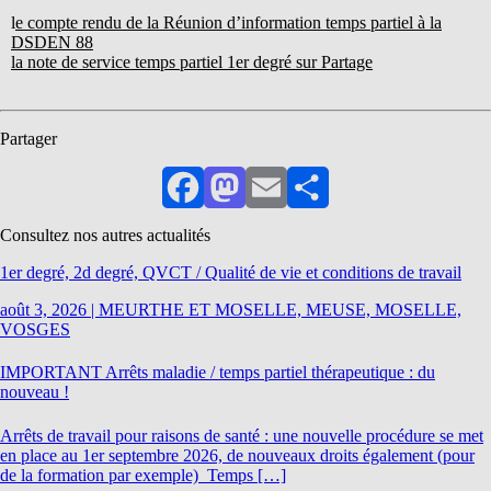
l
e compte rendu de la Réunion d’information temps partiel à la
DSDEN 88
la note de service temps partiel 1er degré sur Partage
Partager
Facebook
Mastodon
Email
Partager
Consultez nos autres actualités
1er degré, 2d degré, QVCT / Qualité de vie et conditions de travail
août 3, 2026
|
MEURTHE ET MOSELLE, MEUSE, MOSELLE,
VOSGES
IMPORTANT Arrêts maladie / temps partiel thérapeutique : du
nouveau !
Arrêts de travail pour raisons de santé : une nouvelle procédure se met
en place au 1er septembre 2026, de nouveaux droits également (pour
de la formation par exemple) Temps […]