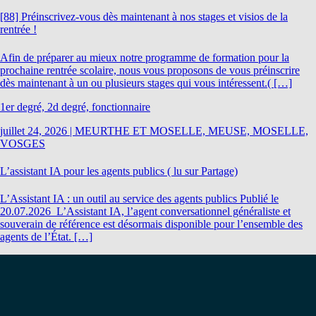
[88] Préinscrivez-vous dès maintenant à nos stages et visios de la
rentrée !
Afin de préparer au mieux notre programme de formation pour la
prochaine rentrée scolaire, nous vous proposons de vous préinscrire
dès maintenant à un ou plusieurs stages qui vous intéressent.( […]
1er degré, 2d degré, fonctionnaire
juillet 24, 2026
|
MEURTHE ET MOSELLE, MEUSE, MOSELLE,
VOSGES
L’assistant IA pour les agents publics ( lu sur Partage)
L’Assistant IA : un outil au service des agents publics Publié le
20.07.2026 L’Assistant IA, l’agent conversationnel généraliste et
souverain de référence est désormais disponible pour l’ensemble des
agents de l’État. […]