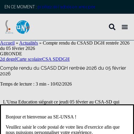
contenu
principal
EN CE MOMENT :
profitez de l’adhésion anticipée
Accueil
»
Actualités
»
Compte rendu du CSASD DGH rentrée 2026
du 05 février 2026
GIRONDE
2d degré
Carte scolaire
CSA SD
DGH
Compte rendu du CSASD DGH rentrée 2026 du 05 février
2026
Temps de lecture : 3 min -
10/02/2026
L’Unsa Education siégeait ce jeudi 05 février au CSA-SD qui
examinait les DGH des établissements du second degré pour la
rentrée 2026. Dans sa déclaration liminaire, l’Unsa Education a
Bonjour et bienvenue au SE-UNSA !
déploré le chaos calendaire subi pour la préparation de cette carte
scolaire.
Veuillez saisir le code postal de votre lieu d'exercice afin que
nous puissions personnaliser votre expérience.