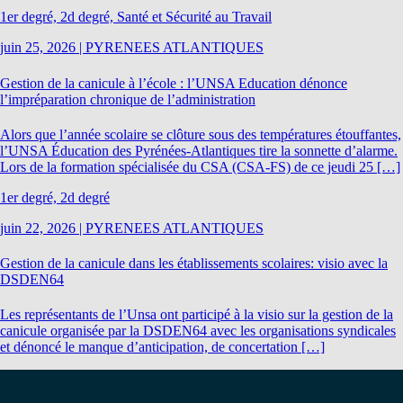
1er degré, 2d degré, Santé et Sécurité au Travail
juin 25, 2026
|
PYRENEES ATLANTIQUES
Gestion de la canicule à l’école : l’UNSA Education dénonce
l’impréparation chronique de l’administration
Alors que l’année scolaire se clôture sous des températures étouffantes,
l’UNSA Éducation des Pyrénées-Atlantiques tire la sonnette d’alarme.
Lors de la formation spécialisée du CSA (CSA-FS) de ce jeudi 25 […]
1er degré, 2d degré
juin 22, 2026
|
PYRENEES ATLANTIQUES
Gestion de la canicule dans les établissements scolaires: visio avec la
DSDEN64
Les représentants de l’Unsa ont participé à la visio sur la gestion de la
canicule organisée par la DSDEN64 avec les organisations syndicales
et dénoncé le manque d’anticipation, de concertation […]