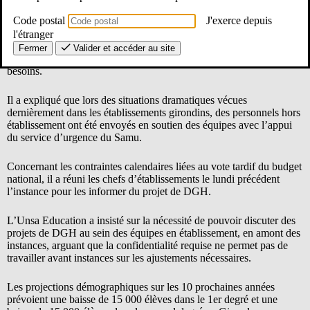
Déclaration CSA D 5 février 2026
Code postal
J'exerce depuis
En réponse aux différentes déclarations liminaires, le Dasen a
l'étranger
assuré que ni la politique nationale ni la politique départementale ne
Fermer
Valider et accéder au site
conditionnent la répartition des moyens au maintien des groupes de
besoins.
Il a expliqué que lors des situations dramatiques vécues
dernièrement dans les établissements girondins, des personnels hors
établissement ont été envoyés en soutien des équipes avec l’appui
du service d’urgence du Samu.
Concernant les contraintes calendaires liées au vote tardif du budget
national, il a réuni les chefs d’établissements le lundi précédent
l’instance pour les informer du projet de DGH.
L’Unsa Education a insisté sur la nécessité de pouvoir discuter des
projets de DGH au sein des équipes en établissement, en amont des
instances, arguant que la confidentialité requise ne permet pas de
travailler avant instances sur les ajustements nécessaires.
Les projections démographiques sur les 10 prochaines années
prévoient une baisse de 15 000 élèves dans le 1er degré et une