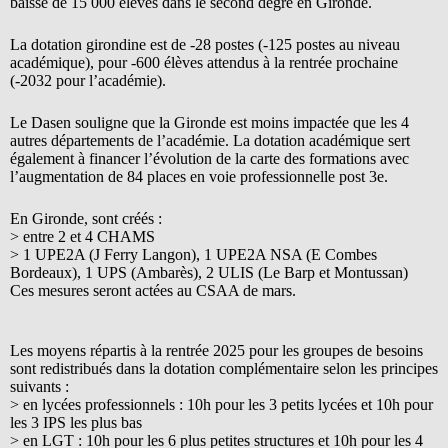
baisse de 15 000 élèves dans le second degré en Gironde.
La dotation girondine est de -28 postes (-125 postes au niveau
académique), pour -600 élèves attendus à la rentrée prochaine
(-2032 pour l’académie).
Le Dasen souligne que la Gironde est moins impactée que les 4
autres départements de l’académie. La dotation académique sert
également à financer l’évolution de la carte des formations avec
l’augmentation de 84 places en voie professionnelle post 3e.
En Gironde, sont créés :
> entre 2 et 4 CHAMS
> 1 UPE2A (J Ferry Langon), 1 UPE2A NSA (E Combes
Bordeaux), 1 UPS (Ambarès), 2 ULIS (Le Barp et Montussan)
Ces mesures seront actées au CSAA de mars.
Les moyens répartis à la rentrée 2025 pour les groupes de besoins
sont redistribués dans la dotation complémentaire selon les principes
suivants :
> en lycées professionnels : 10h pour les 3 petits lycées et 10h pour
les 3 IPS les plus bas
> en LGT : 10h pour les 6 plus petites structures et 10h pour les 4