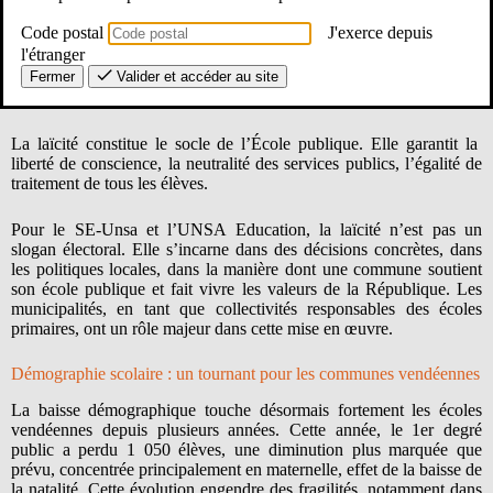
de financement de l’enseignement.
Code postal
J'exerce depuis
l'étranger
Fermer
Valider et accéder au site
La laïcité : un principe fondateur, pas une option
La laïcité constitue le socle de l’École publique. Elle garantit la
liberté de conscience, la neutralité des services publics, l’égalité de
traitement de tous les élèves.
Pour le SE-Unsa et l’UNSA Education, la laïcité n’est pas un
slogan électoral. Elle s’incarne dans des décisions concrètes, dans
les politiques locales, dans la manière dont une commune soutient
son école publique et fait vivre les valeurs de la République. Les
municipalités, en tant que collectivités responsables des écoles
primaires, ont un rôle majeur dans cette mise en œuvre.
Démographie scolaire : un tournant pour les communes vendéennes
La baisse démographique touche désormais fortement les écoles
vendéennes depuis plusieurs années. Cette année, le 1er degré
public a perdu 1 050 élèves, une diminution plus marquée que
prévu, concentrée principalement en maternelle, effet de la baisse de
la natalité. Cette évolution engendre des fragilités, notamment dans