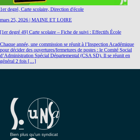
1er degré, Carte scolaire, Direction d'école
mars 25, 2026
|
MAINE ET LOIRE
[1er degré 49] Carte scolaire – Fiche de suivi : Effectifs École
Chaque année, une commission se réunit à l’Inspection Académique
pour décider des ouvertures/fermetures de postes : le Comité Social
d’Administration Spécial Départemental (CSA SD). Il se réunit en
général 2 fois […]
Bien plus qu'un syndicat