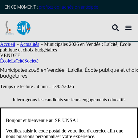
contenu
principal
EN CE MOMENT :
profitez de l’adhésion anticipée
Accueil
»
Actualités
»
Municipales 2026 en Vendée : Laïcité, École
publique et choix budgétaires
VENDEE
École
Laïcité
Société
Municipales 2026 en Vendée : Laïcité, École publique et choix
budgétaires
Temps de lecture : 4 min -
13/02/2026
Interrogeons les candidats sur leurs engagements éducatifs
À l’approche des élections municipales de mars 2026, le
SE-Unsa
Vendée et l’
UNSA Éducation
rappellent leur attachement profond
Bonjour et bienvenue au SE-UNSA !
aux valeurs de laïcité et à la priorité donnée à l’École publique.
Parce que les communes jouent un rôle déterminant dans le
Veuillez saisir le code postal de votre lieu d'exercice afin que
fonctionnement des écoles primaires, il est légitime d’interroger
nous puissions personnaliser votre expérience.
les candidates et candidats sur leurs choix en matière de laïcité et