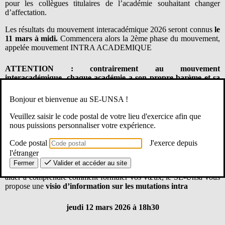
pour les collègues titulaires de l’académie souhaitant changer
d’affectation.
Les résultats du mouvement interacadémique 2026 seront connus
le
11 mars à midi.
Commencera alors la 2ème phase du mouvement,
appelée mouvement INTRA ACADEMIQUE
ATTENTION : contrairement au mouvement
interacadémique, chaque académie a son propre barème et sa
propre procédure.
Bonjour et bienvenue au SE-UNSA !
–Si vous obtenez l’académie de Toulouse (ou que vous y êtes déjà
Veuillez saisir le code postal de votre lieu d'exercice afin que
titulaire) :
nous puissions personnaliser votre expérience.
Le serveur SIAM devrait ouvrir cette année
le 20 mars 2026
Code postal
J'exerce depuis
(jusqu’au 6 avril 2026)
l'étranger
Fermer
Valider et accéder au site
Afin de vous informer sur le barème spécifique à Toulouse et vous
aider à comprendre comment formuler vos vœux, le SE-Unsa vous
propose une
visio d’information sur les mutations intra
jeudi 12 mars 2026 à 18h30